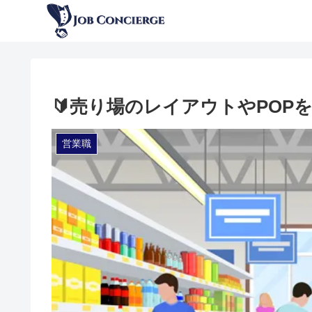
🔰売り場のレイアウトやPOPを
営業職