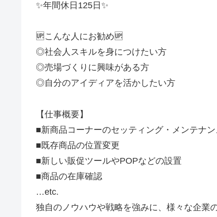
✨年間休日125日✨
🆙こんな人にお勧め🆙
◎社会人スキルを身につけたい方
◎売場づくりに興味がある方
◎自分のアイディアを活かしたい方
【仕事概要】
■新商品コーナーのセッティング・メンテナン
■既存商品の位置変更
■新しい販促ツールやPOPなどの設置
■商品の在庫確認
…etc.
独自のノウハウや戦略を強みに、様々な企業