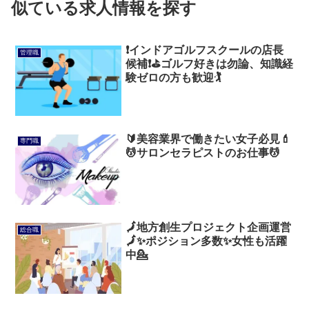
似ている求人情報を探す
❗インドアゴルフスクールの店長
管理職
候補❗⛳ゴルフ好きは勿論、知識経
験ゼロの方も歓迎🏌️
🔰美容業界で働きたい女子必見💄
専門職
💆サロンセラピストのお仕事💆
🗾地方創生プロジェクト企画運営
総合職
🗾✨ポジション多数✨女性も活躍
中💁