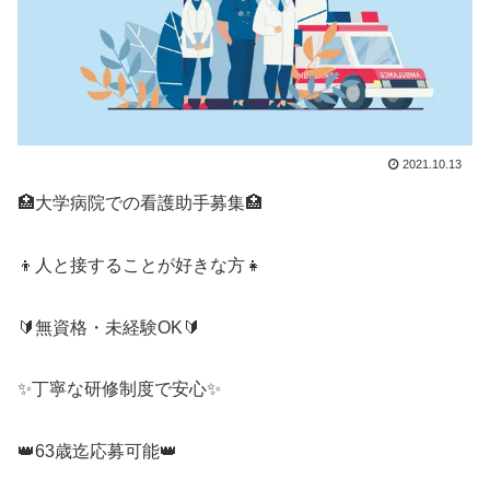
2021.10.13
🏥大学病院での看護助手募集🏥
👦人と接することが好きな方👧
🔰無資格・未経験OK🔰
✨丁寧な研修制度で安心✨
👑63歳迄応募可能👑