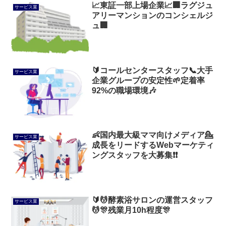
📈東証一部上場企業📈🏢ラグジュ
サービス業
アリーマンションのコンシェルジ
ュ🏢
🔰コールセンタースタッフ📞大手
サービス業
企業グループの安定性🌱定着率
92%の職場環境🎶
👶国内最大級ママ向けメディア💁
サービス業
成長をリードするWebマーケティ
ングスタッフを大募集❗❗
🔰💆酵素浴サロンの運営スタッフ
サービス業
💆🎊残業月10h程度🎊