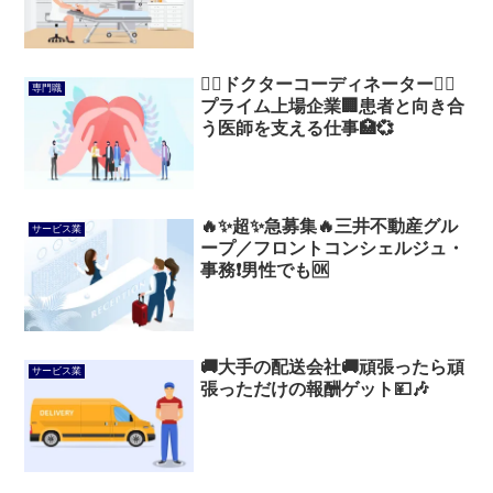
👩‍⚕️ドクターコーディネーター👨‍⚕️
専門職
プライム上場企業🏢患者と向き合
う医師を支える仕事🏥💞
🔥✨超✨急募集🔥三井不動産グル
サービス業
ープ／フロントコンシェルジュ・
事務❗男性でも🆗
🚚大手の配送会社🚚頑張ったら頑
サービス業
張っただけの報酬ゲット💴🎶