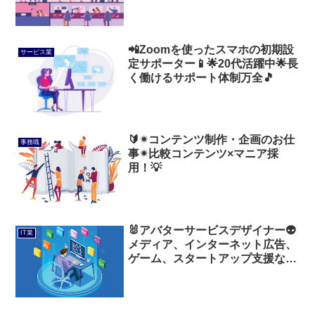
❗❗
📲Zoomを使ったスマホの初期設
サービス業
定サポーター📱🌟20代活躍中🌟長
く働けるサポート体制万全🎵
🔰✴コンテンツ制作・企画のお仕
事務職
事✴比較コンテンツ×マニア採
用！💡
🐰アバターサービスデザイナー👽
IT業
メディア、インターネット広告、
ゲーム、スタートアップ支援など
を手がける、