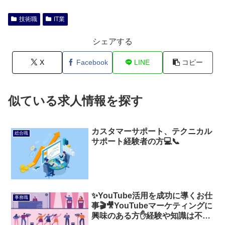
技術職
IT業
シェアする
X
Facebook
LINE
コピー
似ている求人情報を探す
カスタマーサポート、テクニカル
総合職
サポート経験者の方💻📞
✨YouTube活用を成功に導くお仕
事務職
事🎬🎥YouTubeマーケティングに
興味のある方✋経験や知識は不要