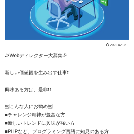
2022.02.03
🎉Webディレクター大募集🎉
新しい価値観を生み出す仕事❗
興味ある方は、是非❗❗
🆙こんな人にお勧め🆙
■チャレンジ精神が豊富な方
■新しいトレンドに興味が強い方
■PHPなど、プログラミング言語に知見のある方