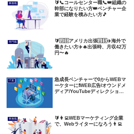
🔰📞コールセンター職📞👑組織の
事務職
幹部になりたい方👑ベンチャー企
業で経験を積みたい方🎵
🔰🇺🇸アメリカ出張🇺🇸✈️海外で
専門職
働きたい方✈️🔥出張時、月収42万
円〜🔥
急成長ベンチャーで0からWEBマ
IT業
ーケターに❗WEB広告/オウンドメ
ディア/YouTubeディレクション
🎊
🔰👩‍💻WEBマーケティング企業
事務職
で、Webライターになろう👨‍💻