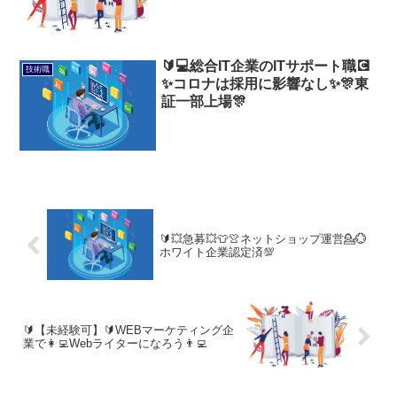
🔰💻総合IT企業のITサポート職💽
技術職
✨コロナは採用に影響なし✨🎊東
証一部上場🎊
🔰💥急募💥👕👚ネットショップ運営💁💮
ホワイト企業認定済💯
🔰【未経験可】🔰WEBマーケティング企
業で👩‍💻Webライターになろう👨‍💻