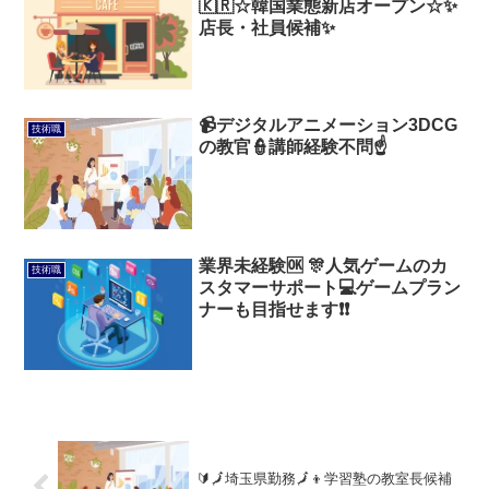
🇰🇷☆韓国業態新店オープン☆✨
店長・社員候補✨
📹デジタルアニメーション3DCG
技術職
の教官👮講師経験不問☝️
業界未経験🆗 🎊人気ゲームのカ
技術職
スタマーサポート💻ゲームプラン
ナーも目指せます❗❗
🔰🗾埼玉県勤務🗾👦学習塾の教室長候補