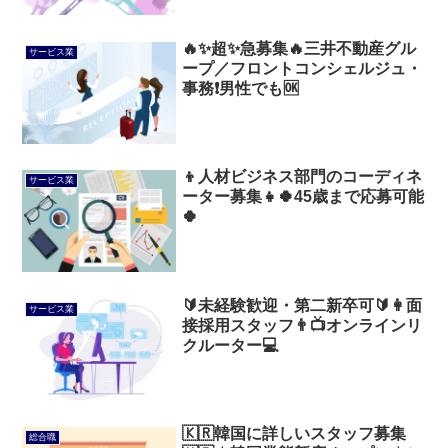
🔥✨超✨急募集🔥三井不動産グル
サービス業
ープ／フロントコンシェルジュ・
事務❗男性でも🆗
👦人材ビジネス部門のコーディネ
サービス業
ーター募集👧🍀45歳まで応募可能
🍀
🔰未経験歓迎・第二新卒可🔰👩面
サービス業
接採用スタッフ👨📺オンラインリ
クルーター💻
🇰🇷韓国に詳しいスタッフ募集
総合職