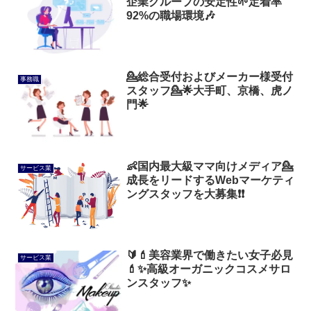
企業グループの安定性🌱定着率
92%の職場環境🎶
💁総合受付およびメーカー様受付
事務職
スタッフ💁🌟大手町、京橋、虎ノ
門🌟
👶国内最大級ママ向けメディア💁
サービス業
成長をリードするWebマーケティ
ングスタッフを大募集❗❗
🔰💄美容業界で働きたい女子必見
サービス業
💄✨高級オーガニックコスメサロ
ンスタッフ✨