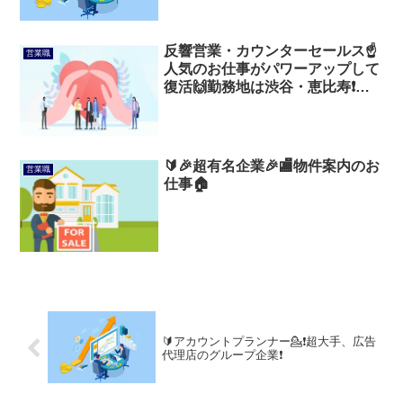
反響営業・カウンターセールス☝
営業職
人気のお仕事がパワーアップして
復活🙌勤務地は渋谷・恵比寿❗反
響営業なので、ストレスなし💃
🔰🎉超有名企業🎉🏬物件案内のお
営業職
仕事🏠
🔰アカウントプランナー💁❗️超大手、広告
代理店のグループ企業❗️