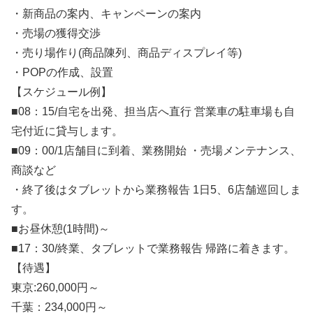
・新商品の案内、キャンペーンの案内
・売場の獲得交渉
・売り場作り(商品陳列、商品ディスプレイ等)
・POPの作成、設置
【スケジュール例】
■08：15/自宅を出発、担当店へ直行 営業車の駐車場も自
宅付近に貸与します。
■09：00/1店舗目に到着、業務開始 ・売場メンテナンス、
商談など
・終了後はタブレットから業務報告 1日5、6店舗巡回しま
す。
■お昼休憩(1時間)～
■17：30/終業、タブレットで業務報告 帰路に着きます。
【待遇】
東京:260,000円～
千葉：234,000円～