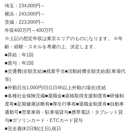
埼玉：234,000円～
横浜：243,000円～
茨城：223,000円～
年収400万円～400万円
※上記の想定年収は東京エリアのものになります。 ※年
齢・経験・スキルを考慮の上、決定します。
■昇給：年1回
■賞与：年2回
■交通費(全額支給)■残業手当■活動経費全額支給(駐車場代
等)
■外勤日当1,000円/日(1日4h以上外勤の場合)支給
■各種社会保険完備■退職金■資格取得支援制度有■研修制
度有■定期健康診断有■厚生行事有■退職金制度有■自動車
通勤可■営業車両・駐車場貸与■携帯電話・タブレット貸
与■ガソリンカード・ETCカード貸与
■完全週休2日制(土日),祝日