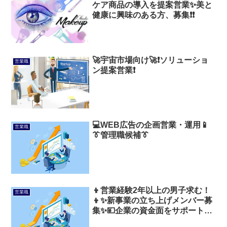
ケア商品の導入を提案営業✨美と
健康に興味のある方、募集❗❗
🚀宇宙市場向け🚀❗ソリューショ
営業職
ン提案営業❗
💻WEB広告の企画営業・運用📱
営業職
👔管理職候補👔
👦営業経験2年以上の男子求む！
営業職
👦✨新事業の立ち上げメンバー募
集✨💴企業の資金面をサポートす
る仕事💴