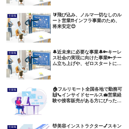
🔰飛び込み、ノルマ一切なしのル
営業職
ート営業❗❗インフラ事業のため、
将来安定😊
🔔近未来に必要な事業🔔🔑キーレ
営業職
ス社会の実現に向けた事業🔑チー
ム立ち上げや、ゼロスタートに燃
える方、必見✨👀✨
🏠️フルリモート全国各地で勤務可
営業職
🙌📞インサイドセールス💼営業経
験や接客販売がある方にぴったり
😉🎵
💆美容インストラクター💅スキン
営業職