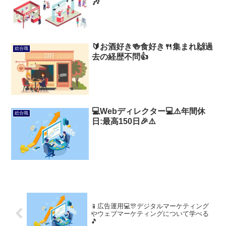
🎶
🔰お酒好き🍻食好き🍴集まれ🙌過
総合職
去の経歴不問👍
💻️Webディレクター💻️⚠️年間休
総合職
日:最高150日🎉⚠️
📱広告運用💻🎊デジタルマーケティング
やウェブマーケティングについて学べる
🎵