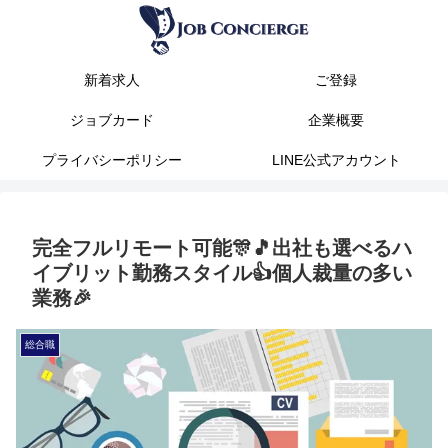
新着求人
ご登録
ジョブカード
企業概要
プライバシーポリシー
LINE公式アカウント
完全フルリモート可能🎊🎵出社も選べるハ
イブリット勤務スタイル👍個人裁量の多い
業務🎉
総合職