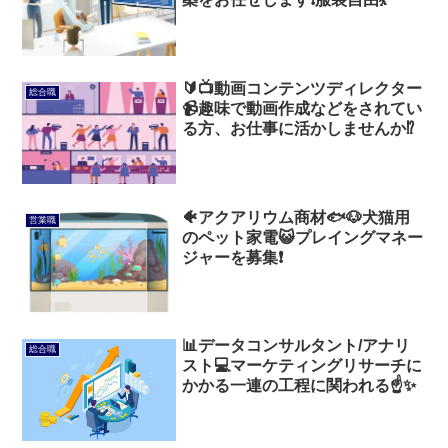
🔰📺動画コンテンツディレクター
総合職
📹趣味で動画作成などをされてい
る方、お仕事に活かしませんか⁉️
🐠アクアリウム商材🐟️🐶犬猫用
営業職
のペット家電😺プレイングマネー
ジャーを募集❗
📊データコンサルタント/アナリ
総合職
スト💻マーケティングリサーチに
かかる一連の工程に関われる☝️✨