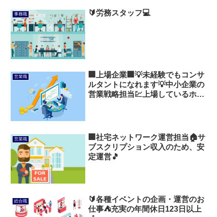
🔰労務スタッフ💻
事務職
🏢上場企業🏢💡未経験でもコンサ
営業職
ルタントになれます💡中小企業の
営業戦略担当💹上場しているホワ
イトな営業会社💐
🏢社宅ネットワーク運営担当🏠️サ
営業職
ブスクリプション収入のため、安
定運営🎵
🔰各種イベントの企画・運営のお
総合職
仕事⛺充実の年間休日123日以上