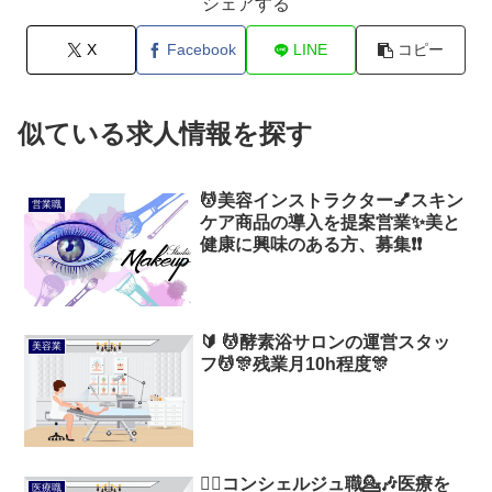
シェアする
X
Facebook
LINE
コピー
似ている求人情報を探す
💆美容インストラクター💅スキン
営業職
ケア商品の導入を提案営業✨美と
健康に興味のある方、募集❗❗
🔰 💆酵素浴サロンの運営スタッ
美容業
フ💆🎊残業月10h程度🎊
💁‍♂️コンシェルジュ職💁🎶医療を
医療職