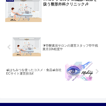
事務職
扱う整形外科クリニック🎶
🔰💆酵素浴サロンの運営スタッフ💆🎊残
業月10h程度🎊
🍯はちみつを使ったコスメ・食品🍯自社
ECサイト運営担当💃