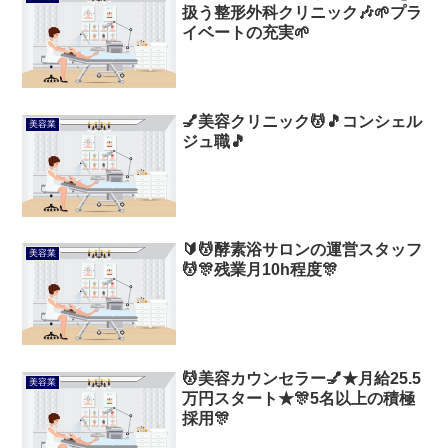
扱う整形外科クリニック🎶🌱プラ
イベートの充実🌱
💅美容クリニック💆🎵コンシェル
美容業
ジュ職🎵
🔰💆酵素浴サロンの運営スタッフ
美容業
💆🎊残業月10h程度🎊
💆美容カウンセラー💅★月給25.5
美容業
万円スタート★🎊5名以上の積極
採用🎊