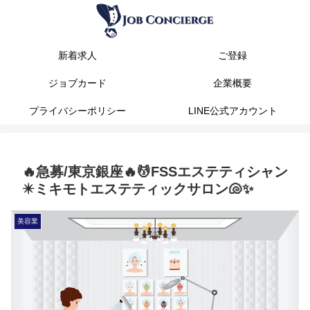
新着求人
ご登録
ジョブカード
企業概要
プライバシーポリシー
LINE公式アカウント
🔥急募/東京銀座🔥💆FSSエステティシャン
✴️ミキモトエステティックサロン🐚✨
美容業