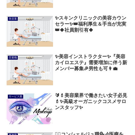
✨スキンクリニックの美容カウン
美容業
セラー✨👑福利厚生＆手当が充実
👑🍀社員割引有🍀
✨美容インストラクター✨『美容
営業職
カイロエステ』需要増加に伴う新
メンバー募集🎉男性も可👨‍💼
🔰💄美容業界で働きたい女子必見
サービス業
💄✨高級オーガニックコスメサロ
ンスタッフ✨
💁‍♂️コンシェルジュ職💁🎶医療を