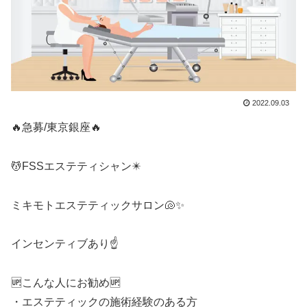
2022.09.03
🔥急募/東京銀座🔥
💆FSSエステティシャン✴️
ミキモトエステティックサロン🐚✨
インセンティブあり☝️
🆙こんな人にお勧め🆙
・エステティックの施術経験のある方