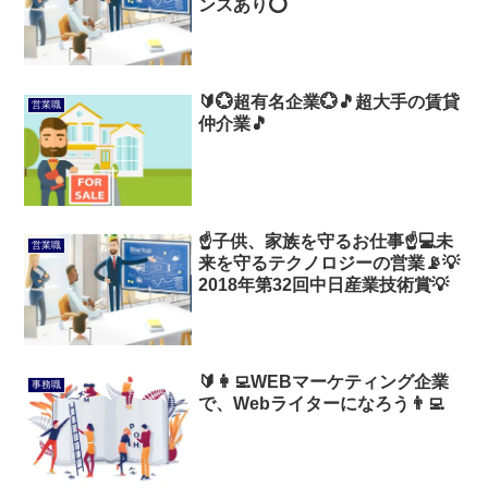
ンスあり⭕
🔰💮超有名企業💮🎵超大手の賃貸
営業職
仲介業🎵
☝子供、家族を守るお仕事☝💻未
営業職
来を守るテクノロジーの営業📡💡
2018年第32回中日産業技術賞💡
🔰👩‍💻WEBマーケティング企業
事務職
で、Webライターになろう👨‍💻