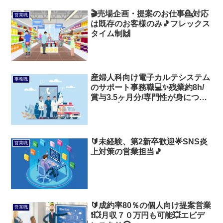
🎬売場企画・提案のお仕事💁対応
営業職
は既存のお客様のみ🎵フレックス
タイム制🙌
産婦人科向け電子カルテシステム
事務職
のサポート事務職💻️✨残業約8h/
賞与3.5ヶ月分/専門性が身につけ
られる☝️
🔰未経験、第2新卒歓迎🌟SNS炎
営業職
上対策の営業担当🎵
🔰成約率80％の個人向け提案営業
営業職
❗💥月収７０万円も可能💥エビデ