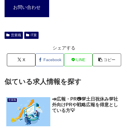
お問い合わせ
営業職
IT業
シェアする
X
Facebook
LINE
コピー
似ている求人情報を探す
📣広報・PR📷💯土日祝休み💯社
営業職
外向けPRや戦略広報を得意とし
ている方💡