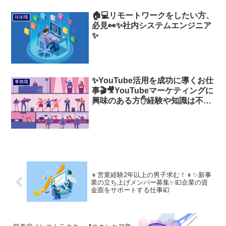
🏠💻リモートワークをしたい方、
技術職
必見👀✨社内システムエンジニア
✨
✨YouTube活用を成功に導くお仕
事務職
事🎬🎥YouTubeマーケティングに
興味のある方✋経験や知識は不要
❗❗
👦営業経験2年以上の男子求む！👦✨新事
業の立ち上げメンバー募集✨💴企業の資
金面をサポートする仕事💴