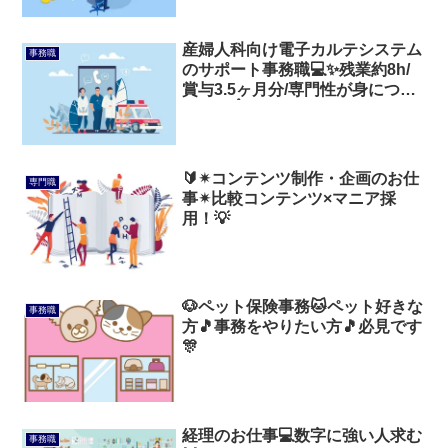
産婦人科向け電子カルテシステム
事務職
のサポート事務職💻️✨残業約8h/
賞与3.5ヶ月分/専門性が身につけ
られる☝️
🔰✴コンテンツ制作・企画のお仕
専門職
事✴比較コンテンツ×マニア採
用！💡
🐶ペット保険事務🐱ペット好きな
事務職
方🎵事務をやりたい方🎵必見です
🎊
経理のお仕事💻数字に強い人求む
事務職