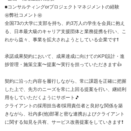
■コンサルティングorプロジェクトマネジメントの経験
㊙️弊社コメント㊙️
全国73の大学に支部を持ち、約3万人の学生を会員に抱え
る、日本最大級のキャリア支援団体と業務提携を行い、こ
れから益々、事業を拡大されようとしている企業です❗
承諾成果契約において、成果達成に向けてのKPI設計・進
捗管理・施策立案〜提案〜実行を担っていただきます👍️
契約に沿った内容を履行しながら、常に課題を正確に把握
した上で、先方のニーズを常に上回る提案を行い、継続利
用をしていただくようにサポート🎵
クライアントの採用担当者/採用責任者と良好な関係を築
きながら、社内多(他)部署と密な連携およびクライアント
に関する知見を共有、サービス改善提案をしていきます❗