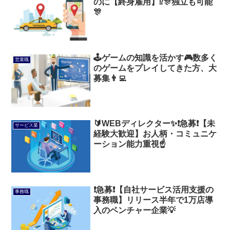
のに【終身雇用】⁉️🎊独立も可能
🎊
🕹️ゲームの知識を活かす🎮数多く
営業職
のゲームをプレイしてきた方、大
募集👨‍💻
🔰WEBディレクター✨❗急募❗【未
サービス業
経験大歓迎】お人柄・コミュニケ
ーション能力重視☝️
❗急募❗【自社サービス活用支援の
事務職
事務職】リリース半年で1万店導
入のベンチャー企業💡