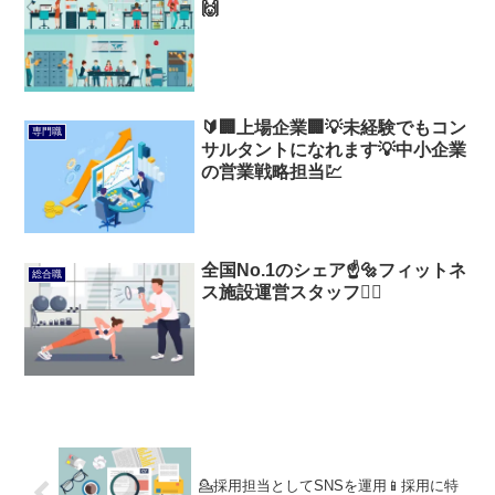
🙌
🔰🏢上場企業🏢💡未経験でもコン
専門職
サルタントになれます💡中小企業
の営業戦略担当💹
全国No.1のシェア☝️🔩フィットネ
総合職
ス施設運営スタッフ🏊‍♂️
💁採用担当としてSNSを運用📱採用に特