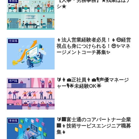
【人事・労務事務】★残業ほぼナ
事務職
シ★
👦法人営業経験者必見！👧😎経営
営業職
視点も身につけられる！😎✨マネ
ージメントコーチ募集✨
🔰👩‍💼正社員👨‍💼🎙️声優マネージ
専門職
ャー🎙️🌟未経験OK🌟
🔰🏢富士通のコアパートナー企業
事務職
🏢👦技術サービスエンジニア職募
集👧