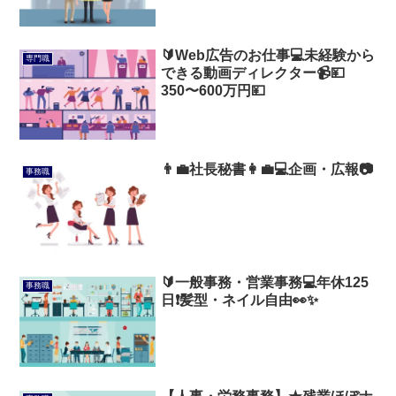
🔰Web広告のお仕事💻未経験から
専門職
できる動画ディレクター📹💴
350〜600万円💴
👨‍💼社長秘書👩‍💼💻企画・広報📷
事務職
🔰一般事務・営業事務💻年休125
事務職
日❗髪型・ネイル自由👀✨