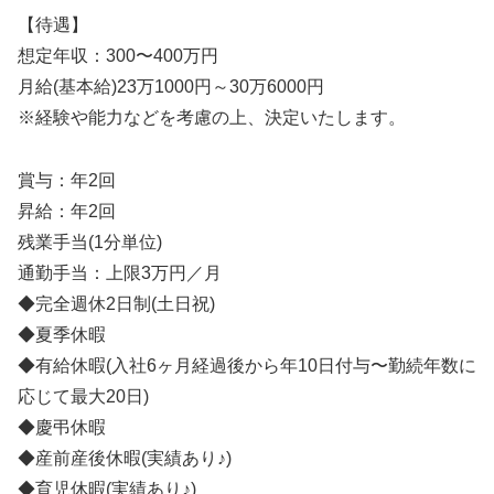
【待遇】
想定年収：300〜400万円
月給(基本給)23万1000円～30万6000円
※経験や能力などを考慮の上、決定いたします。
賞与：年2回
昇給：年2回
残業手当(1分単位)
通勤手当：上限3万円／月
◆完全週休2日制(土日祝)
◆夏季休暇
◆有給休暇(入社6ヶ月経過後から年10日付与〜勤続年数に
応じて最大20日)
◆慶弔休暇
◆産前産後休暇(実績あり♪)
◆育児休暇(実績あり♪)