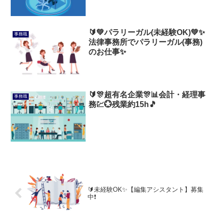
🔰💚パラリーガル(未経験OK)💚✨
事務職
法律事務所でパラリーガル(事務)
のお仕事✨
🔰🎊超有名企業🎊📊会計・経理事
事務職
務💹💮残業約15h🎵
🔰未経験OK✨【編集アシスタント】募集
中❗