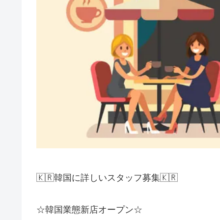
🇰🇷韓国に詳しいスタッフ募集🇰🇷
☆韓国業態新店オープン☆