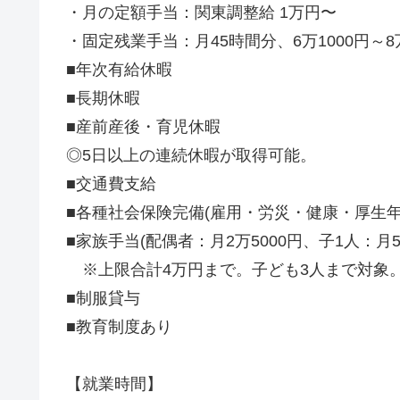
・月の定額手当：関東調整給 1万円〜
・固定残業手当：月45時間分、6万1000円～8万
■年次有給休暇
■長期休暇
■産前産後・育児休暇
◎5日以上の連続休暇が取得可能。
■交通費支給
■各種社会保険完備(雇用・労災・健康・厚生年
■家族手当(配偶者：月2万5000円、子1人：月50
※上限合計4万円まで。子ども3人まで対象
■制服貸与
■教育制度あり
【就業時間】