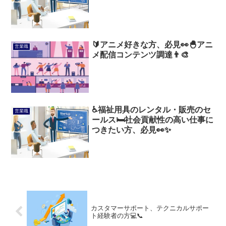
🔰アニメ好きな方、必見👀🐣アニ
営業職
メ配信コンテンツ調達👨‍🎨
♿福祉用具のレンタル・販売のセ
営業職
ールス🛏️社会貢献性の高い仕事に
つきたい方、必見👀✨
カスタマーサポート、テクニカルサポー
ト経験者の方💻📞