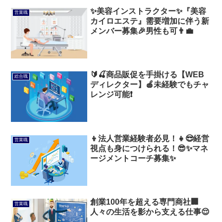
✨美容インストラクター✨『美容
営業職
カイロエステ』需要増加に伴う新
メンバー募集🎉男性も可👨‍💼
🔰🍒商品販促を手掛ける【WEB
総合職
ディレクター】🍎未経験でもチャ
レンジ可能❗️
👦法人営業経験者必見！👧😎経営
営業職
視点も身につけられる！😎✨マネ
ージメントコーチ募集✨
創業100年を超える専門商社🏢
営業職
人々の生活を影から支える仕事😌