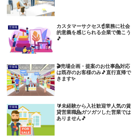
カスタマーサクセス☝️業務に社会
営業職
的意義を感じられる企業で働こう
🎵
🎬売場企画・提案のお仕事💁対応
営業職
は既存のお客様のみ🎵直行直帰で
きます✨
🔰未経験から入社歓迎🎊人気の賃
営業職
貸営業職💁ガツガツした営業では
ありません🎵