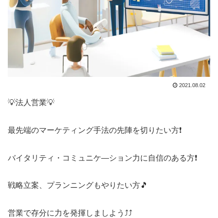
2021.08.02
💡法人営業💡
最先端のマーケティング手法の先陣を切りたい方❗
バイタリティ・コミュニケ―ション力に自信のある方❗
戦略立案、プランニングもやりたい方🎵
営業で存分に力を発揮しましよう⤴⤴