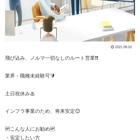
2021.08.02
飛び込み、ノルマ一切なしのルート営業❗❗
業界・職種未経験可🔰
土日祝休み♨
インフラ事業のため、将来安定😊
🆙こんな人にお勧め🆙
・安定したい方