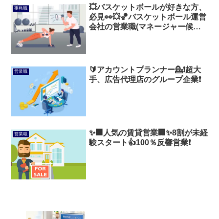
💥バスケットボールが好きな方、
事務職
必見👀💥🏀バスケットボール運営
会社の営業職(マネージャー候補)
🏀
🔰アカウントプランナー💁❗️超大
営業職
手、広告代理店のグループ企業❗️
✨️🏢人気の賃貸営業🏢✨️8割が未経
営業職
験スタート👍100％反響営業❗