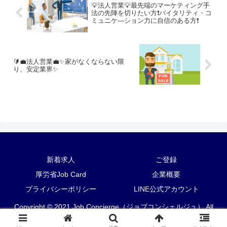
💡法人営業💡最先端のマーケティング手
法の先陣を切りたい方❗バイタリティ・コ
ミュニケ―ション力に自信のある方❗
🔰💼法人営業💼✨家がなくならない限
り、安定業界✨
新着求人
ご登録
厚労省Job Card
企業概要
プライバシーポリシー
LINE公式アカウント
Copyright © 2021 Job Concierge（ジョブコンシェルジュ） All
Rights Reserved.