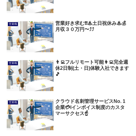
営業好き求む❗❗♨土日祝休み♨💰
営業職
月収３０万円〜⤴⤴
👨‍💻フルリモート可能👩‍💻完全週
営業職
休2日制(土・日)体験入社できます
🎵
クラウド名刺管理サービスNo. 1
営業職
企業💳️❕インボイス制度のカスタ
マーサクセス☝️