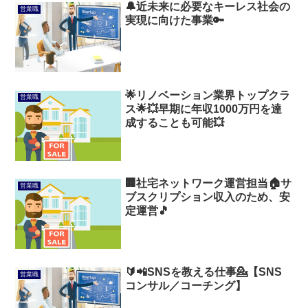
🔔近未来に必要なキーレス社会の
営業職
実現に向けた事業🔑
🌟リノベーション業界トップクラ
営業職
ス🌟💥早期に年収1000万円を達
成することも可能💥
🏢社宅ネットワーク運営担当🏠️サ
営業職
ブスクリプション収入のため、安
定運営🎵
🔰📲SNSを教える仕事💁【SNS
営業職
コンサル／コーチング】