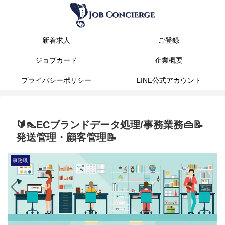
新着求人
ご登録
ジョブカード
企業概要
プライバシーポリシー
LINE公式アカウント
🔰👠ECブランドデータ処理/事務業務👜📝
発送管理・顧客管理📝
事務職