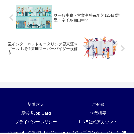
🔰一般事務・営業事務💻年休125日❗髪
型・ネイル自由👀✨
💻インターネットモニタリング💻東証マ
ザーズ上場企業🏢スーパーバイザー候補
👮
新着求人
ご登録
厚労省Job Card
企業概要
プライバシーポリシー
LINE公式アカウント
Copyright © 2021 Job Concierge（ジョブコンシェルジュ） All