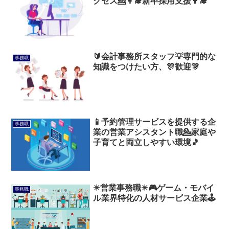
クセス💁👩‍🎓新卒採用支援👨‍🎓
🔰会計事務所スタッフ💡専門的な
事務職
知識をつけたい方、🎊歓迎🎊
📱予約管理サービスを提供する企
事務職
業の営業アシスタント職💁家庭や
子育てと両立しやすい環境🎵
✴️営業事務職✴️🎮️ゲーム・モバイ
事務職
ル業界特化の人材サービス企業🕹️