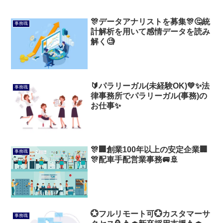
🎊データアナリストを募集🎊🤔統
事務職
計解析を用いて感情データを読み
解く🧐
🔰パラリーガル(未経験OK)💚✨法
事務職
律事務所でパラリーガル(事務)の
お仕事✨
🎊🏢創業100年以上の安定企業🏢
事務職
🎊配車手配営業事務🚐🚢
💮フルリモート可💮カスタマーサ
事務職