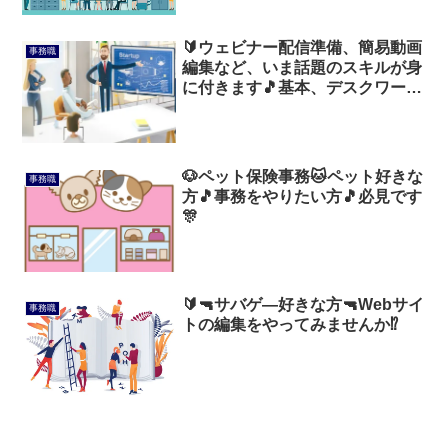
🔰ウェビナー配信準備、簡易動画
事務職
編集など、いま話題のスキルが身
に付きます🎵基本、デスクワーク
です💻️
🐶ペット保険事務🐱ペット好きな
事務職
方🎵事務をやりたい方🎵必見です
🎊
🔰🔫サバゲ―好きな方🔫Webサイ
事務職
トの編集をやってみませんか⁉️