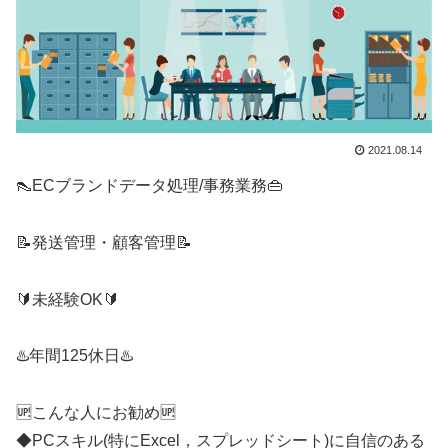
2021.08.14
👠ECブランドデータ処理/事務業務👜
📝発送管理・顧客管理📝
🔰未経験OK🔰
♨️年間125休日♨️
🆙こんな人にお勧め🆙
◆PCスキル(特にExcel，スプレッドシート)に自信のある