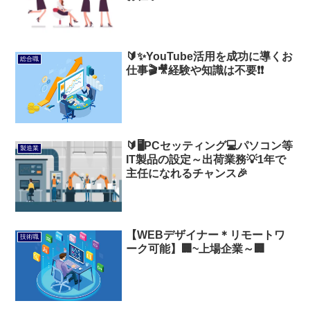
🔰✨YouTube活用を成功に導くお
総合職
仕事🎬🎥経験や知識は不要❗❗
🔰🖥️PCセッティング💻️パソコン等
製造業
IT製品の設定～出荷業務💡1年で
主任になれるチャンス🎉
【WEBデザイナー＊リモートワ
技術職
ーク可能】🏢~上場企業～🏢