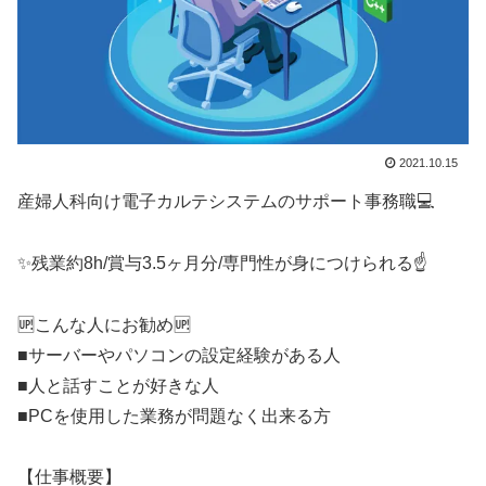
2021.10.15
産婦人科向け電子カルテシステムのサポート事務職💻️
✨残業約8h/賞与3.5ヶ月分/専門性が身につけられる☝️
🆙こんな人にお勧め🆙
■サーバーやパソコンの設定経験がある人
■人と話すことが好きな人
■PCを使用した業務が問題なく出来る方
【仕事概要】