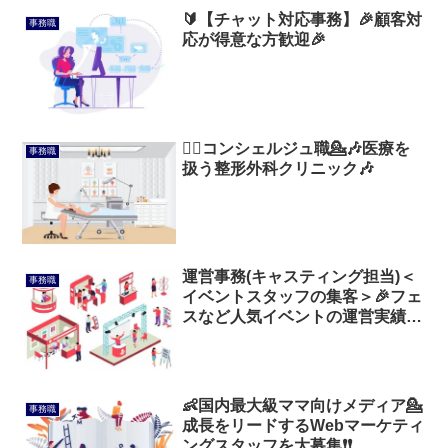
🔰【チャット対応事務】🎉顧客対
事務職
応が得意な方歓迎🎉
💁‍♂️コンシェルジュ職💁🎶医療を
事務職
扱う整形外科クリニック🎶
運営事務(キャスティング担当)＜
事務職
イベントスタッフの集客＞🎉フェ
スなど人気イベントの運営実績多
数🎉
👶国内最大級ママ向けメディア💁
事務職
成長をリードするWebマーケティ
ングスタッフを大募集❗❗