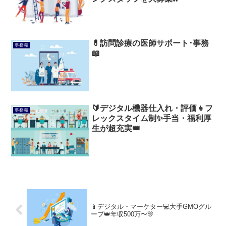
💊訪問診療の医師サポート･事務
事務職
📖
🔰デジタル機器仕入れ・評価👧フ
事務職
レックスタイム制✨手当・福利厚
生が超充実👑
📱デジタル・マーケター💻️大手GMOグル
ープ👑年収500万〜🎊