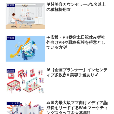
🔰💆美容カウンセラー💅5名以上
医療職
の積極採用🎊
📣広報・PR📷💯土日祝休み💯社
営業職
外向けPRや戦略広報を得意とし
ている方💡
🔰【企画プランナー】インセンテ
総合職
ィブ多数☝️💄美容手当あり💅
👶国内最大級ママ向けメディア💁
サービス業
成長をリードするWebマーケティ
ングスタッフを大募集❗❗