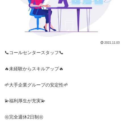
2021.11.03
📞コールセンタースタッフ📞
🔥未経験からスキルアップ🔥
🌱大手企業グループの安定性🌱
💫福利厚生が充実💫
㊗️完全週休2日制㊗️