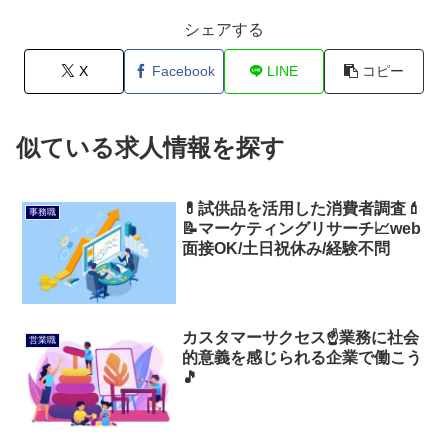
シェアする
X
Facebook
LINE
コピー
似ている求人情報を探す
💊試供品を活用した消費者調査💄
事務職
📝マーケティングリサーチ📈web
面接OK/土日祝休み/経験不問
カスタマーサクセス☝️業務に社会
営業職
的意義を感じられる企業で働こう
🎵