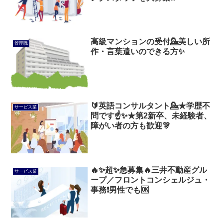
高級マンションの受付💁美しい所
管理職
作・言葉遣いのできる方✨
🔰英語コンサルタント💁★学歴不
サービス業
問です☝️✨★第2新卒、未経験者、
障がい者の方も歓迎🎊
🔥✨超✨急募集🔥三井不動産グル
サービス業
ープ／フロントコンシェルジュ・
事務❗男性でも🆗