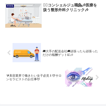
💁‍♂️コンシェルジュ職💁🎶医療を
事務職
扱う整形外科クリニック🎶
🚚大手の配送会社🚚頑張ったら頑張った
だけの報酬ゲット💴🎶
🔰美容業界で働きたい女子必見💄💆サロ
ンセラピストのお仕事💆