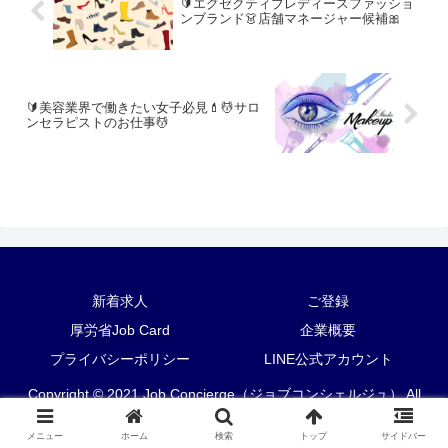
🔰エグゼクティブレディースファッショ
ンブランド👗店舗マネージャー候補🎀
🔰美容業界で働きたい女子必見💄💆サロ
ンセラピストのお仕事💆
新着求人
ご登録
厚労省Job Card
企業概要
プライバシーポリシー
LINE公式アカウント
Copyright © 2021 Job Concierge（ジョブコンシェルジュ） All
Rights Reserved.
メニュー
ホーム
検索
トップ
サイドバー