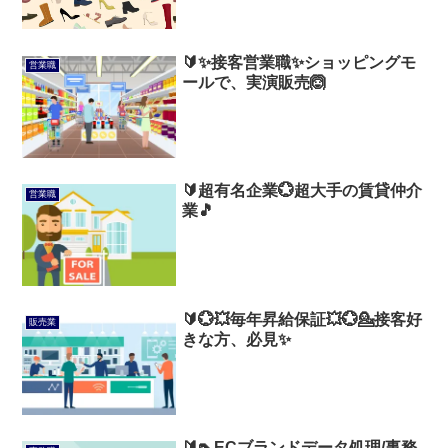
🔰✨接客営業職✨ショッピングモ
営業職
ールで、実演販売🙆
🔰超有名企業💮超大手の賃貸仲介
営業職
業🎵
🔰💮💥毎年昇給保証💥💮💁接客好
販売業
きな方、必見✨
🔰👠ECブランドデータ処理/事務