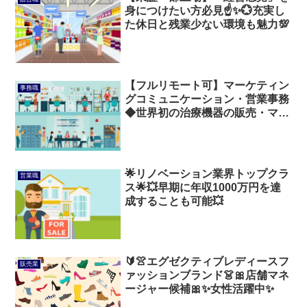
身につけたい方必見☝✨💮充実し
た休日と残業少ない環境も魅力💯
【フルリモート可】マーケティン
事務職
グコミュニケーション・営業事務
◆世界初の治療機器の販売・マー
ケティング支援
🌟リノベーション業界トップクラ
営業職
ス🌟💥早期に年収1000万円を達
成することも可能💥
🔰👚エグゼクティブレディースフ
販売業
ァッションブランド👗🎀店舗マネ
ージャー候補🎀✨女性活躍中✨