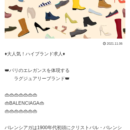
2021.11.06
♦️大人気！ハイブランド求人♦️
👑パリのエレガンスを体現する
ラグジュアリーブランド👑
👜👜👜👜👜👜👜
👜BALENCIAGA👜
👜👜👜👜👜👜👜
バレンシアガは1900年代初頭にクリストバル・バレンシ