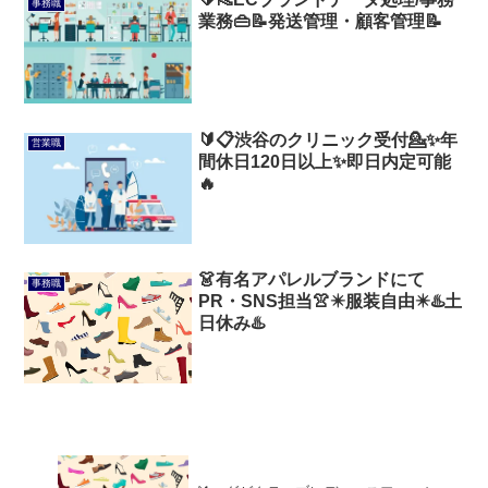
事務職
業務👜📝発送管理・顧客管理📝
🔰📋渋谷のクリニック受付💁✨️年
営業職
間休日120日以上✨️即日内定可能
🔥
👗有名アパレルブランドにて
事務職
PR・SNS担当👚✴️服装自由✴️♨️土
日休み♨️