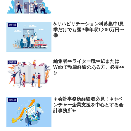
♿リハビリテーション科募集中❗見
専門職
学だけでも🆗‼️🔴年収1,200万円〜
🔴
編集者✏️ライター職✏️紙または
事務職
Webで執筆経験のある方、必見👀
✨️
👦会計事務所経験者必見！👧✨ベ
事務職
ンチャー企業支援を中心とする会
計事務所✨