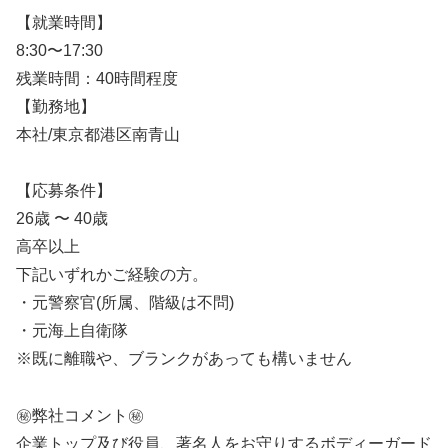
【就業時間】
8:30〜17:30
残業時間：40時間程度
【勤務地】
本社/東京都港区南青山
【応募条件】
26歳 〜 40歳
高卒以上
下記いずれかご経験の方。
・元警察官(所属、階級は不問)
・元海上自衛隊
※既に離職や、ブランクがあっても構いません
㊙️弊社コメント㊙️
企業トップ及び役員、著名人をお守りするボディーガード