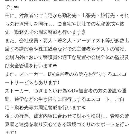
です🔑
主に、対象者のご自宅から勤務先・出張先・旅行先・それ
らの行き帰りを同行し、ご自宅や別荘での私邸警戒や旅
先・勤務先での周辺警戒も行います☝️
また、会社役員・要人・著名人・アーティスト等が多数出
席する講演会や株主総会などでの主催者やゲストの警護、
会場内外において警護員の適正な配置や会場全体の監視及
び安全管理を行います⛑️
また、ストーカー、DV被害者の方等をお守りするエスコ
ートサービスもあります❗
ストーカー、つきまとい行為やDV被害者の方の警護や通
勤、通学などの生き帰りに同行しするエスコート、ご自
宅・勤務先等の周辺警戒を行います👊
相手の行為、被害内容に合わせて対応を検討し、管轄の警
察署と連携を取り安心できる環境づくりのサポートを行い
ます❗