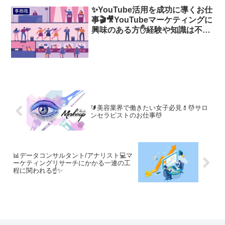
✨YouTube活用を成功に導くお仕
事務職
事🎬🎥YouTubeマーケティングに
興味のある方✋経験や知識は不要
❗❗
🔰美容業界で働きたい女子必見💄💆サロ
ンセラピストのお仕事💆
📊データコンサルタント/アナリスト💻マ
ーケティングリサーチにかかる一連の工
程に関われる☝️✨