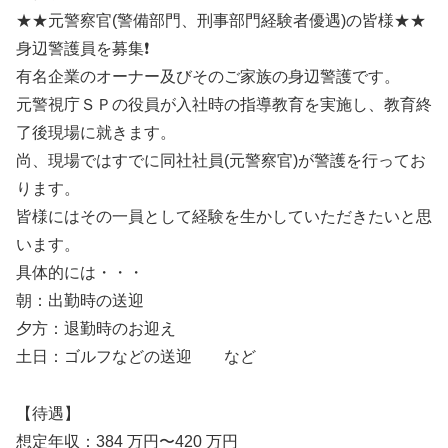
★★元警察官(警備部門、刑事部門経験者優遇)の皆様★★
身辺警護員を募集❗
有名企業のオーナー及びそのご家族の身辺警護です。
元警視庁ＳＰの役員が入社時の指導教育を実施し、教育終
了後現場に就きます。
尚、現場ではすでに同社社員(元警察官)が警護を行ってお
ります。
皆様にはその一員として経験を生かしていただきたいと思
います。
具体的には・・・
朝：出勤時の送迎
夕方：退勤時のお迎え
土日：ゴルフなどの送迎 など
【待遇】
想定年収：384 万円〜420 万円