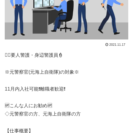
2021.11.17
👨‍✈️要人警護・身辺警護員👮
※元警察官(元海上自衛隊)の対象※
11月内入社可能❗離職者歓迎❗
🆙こんな人にお勧め🆙
◇元警察官の方、元海上自衛隊の方
【仕事概要】