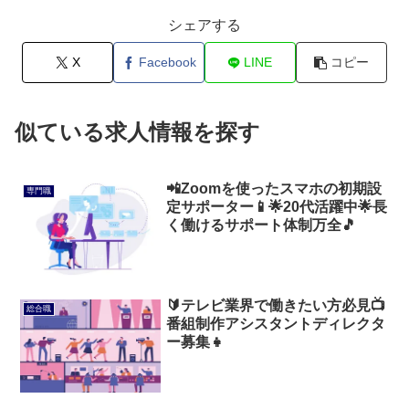
シェアする
X
Facebook
LINE
コピー
似ている求人情報を探す
📲Zoomを使ったスマホの初期設
専門職
定サポーター📱🌟20代活躍中🌟長
く働けるサポート体制万全🎵
🔰テレビ業界で働きたい方必見📺
総合職
番組制作アシスタントディレクタ
ー募集👧