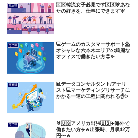
🇰🇷韓流女子必見です🇰🇷🎊あな
総合職
たの好きを、仕事にできます🎊
💻ゲームのカスタマーサポート💁
専門職
オシャレな六本木エリアの綺麗な
オフィスで働きたい方😉✨
📊データコンサルタント/アナリ
事務職
スト💻マーケティングリサーチに
かかる一連の工程に関われる☝️✨
🔰🇺🇸アメリカ出張🇺🇸✈️海外で
専門職
働きたい方✈️🔥出張時、月収42万
円〜🔥