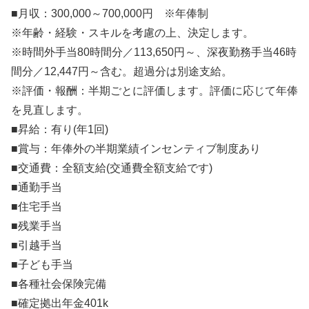
■月収：300,000～700,000円 ※年俸制
※年齢・経験・スキルを考慮の上、決定します。
※時間外手当80時間分／113,650円～、深夜勤務手当46時
間分／12,447円～含む。超過分は別途支給。
※評価・報酬：半期ごとに評価します。評価に応じて年俸
を見直します。
■昇給：有り(年1回)
■賞与：年俸外の半期業績インセンティブ制度あり
■交通費：全額支給(交通費全額支給です)
■通勤手当
■住宅手当
■残業手当
■引越手当
■子ども手当
■各種社会保険完備
■確定拠出年金401k