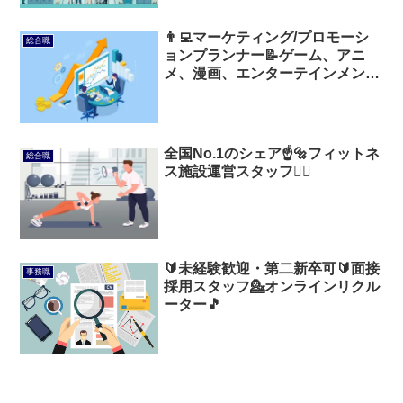
👨‍💻マーケティング/プロモーシ
総合職
ョンプランナー📝ゲーム、アニ
メ、漫画、エンターテインメント
に関心がある方💃
全国No.1のシェア☝️🔩フィットネ
総合職
ス施設運営スタッフ🏊‍♂️
🔰未経験歓迎・第二新卒可🔰面接
事務職
採用スタッフ💁オンラインリクル
ーター🎵