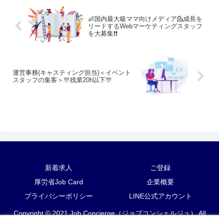
👶国内最大級ママ向けメディア💁成長を
リードするWebマーケティングスタッフ
を大募集❗❗
運営事務(キャスティング担当)＜イベント
スタッフの集客＞🎊残業20h以下🎊
新着求人
ご登録
厚労省Job Card
企業概要
プライバシーポリシー
LINE公式アカウント
Copyright © 2021 Job Concierge（ジョブコンシェルジュ） All