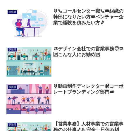
🔰📞コールセンター職📞👑組織の
事務職
幹部になりたい方👑ベンチャー企
業で経験を積みたい方🎵
🎨デザイン会社での営業事務🧑‍💻
事務職
🆙こんな人にお勧め🆙
🔰動画制作ディレクター📹コーポ
事務職
レートブランディング部門👑
【営業事務】人材事業での営業事
事務職
務のお仕事🎵♨️ 完全土日休み🙌