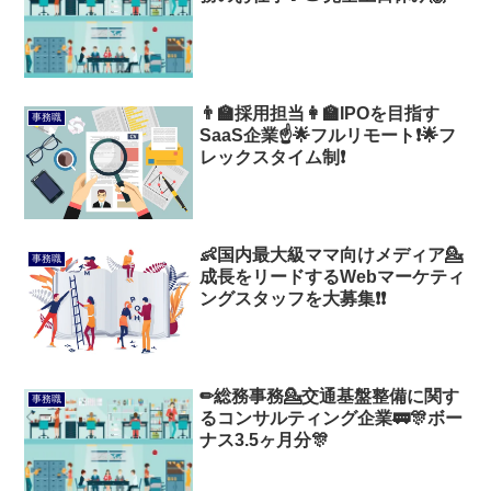
👨‍🏫採用担当👩‍🏫IPOを目指す
事務職
SaaS企業☝️🌟フルリモート❗🌟フ
レックスタイム制❗
👶国内最大級ママ向けメディア💁
事務職
成長をリードするWebマーケティ
ングスタッフを大募集❗❗
✏総務事務💁交通基盤整備に関す
事務職
るコンサルティング企業🚃🎊ボー
ナス3.5ヶ月分🎊