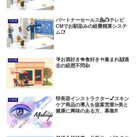
パートナーセールス💁📺️テレビ
営業職
CMでお馴染みの経費精算システ
ム📑
🔰お酒好き🍻食好き🍴集まれ🙌過
総合職
去の経歴不問👍
💆美容インストラクター💅スキン
営業職
ケア商品の導入を提案営業✨美と
健康に興味のある方、募集❗❗