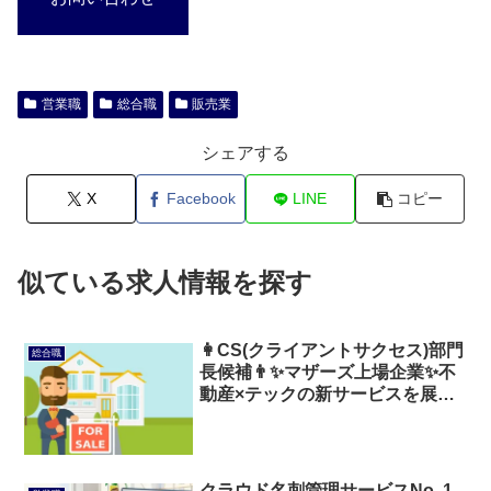
営業職
総合職
販売業
シェアする
X
Facebook
LINE
コピー
似ている求人情報を探す
👩CS(クライアントサクセス)部門
総合職
長候補👨✨マザーズ上場企業✨不
動産×テックの新サービスを展開
🏠×💻
クラウド名刺管理サービスNo. 1