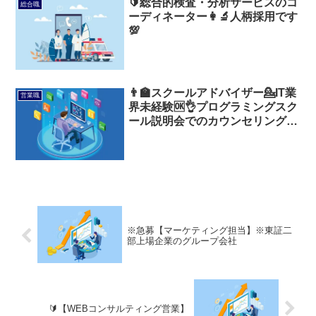
🔰総合的検査・分析サービスのコ
総合職
ーディネーター👩‍🔬人柄採用です
💯
👨‍🏫スクールアドバイザー💁IT業
営業職
界未経験🆗👌プログラミングスク
ール説明会でのカウンセリングを
担当👩‍🏫
※急募【マーケティング担当】※東証二
部上場企業のグループ会社
🔰【WEBコンサルティング営業】