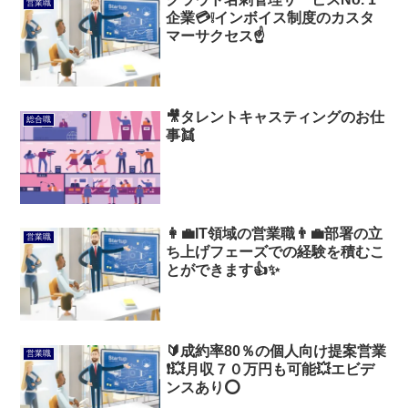
営業職
企業💳️❕インボイス制度のカスタ
マーサクセス☝️
🎥タレントキャスティングのお仕
総合職
事👯
👩‍💼IT領域の営業職👨‍💼部署の立
営業職
ち上げフェーズでの経験を積むこ
とができます👍✨
🔰成約率80％の個人向け提案営業
営業職
❗💥月収７０万円も可能💥エビデ
ンスあり⭕