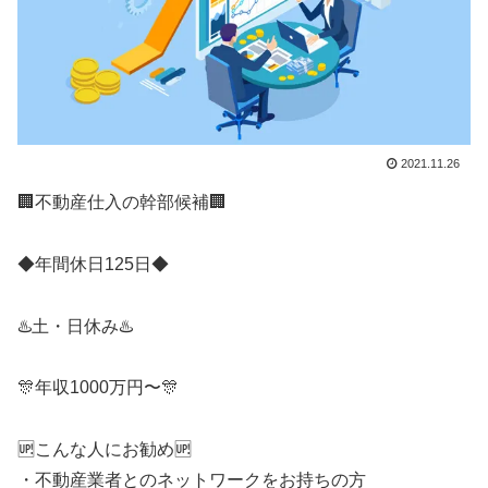
2021.11.26
🏢不動産仕入の幹部候補🏢
◆年間休日125日◆
♨️土・日休み♨️
🎊年収1000万円〜🎊
🆙こんな人にお勧め🆙
・不動産業者とのネットワークをお持ちの方