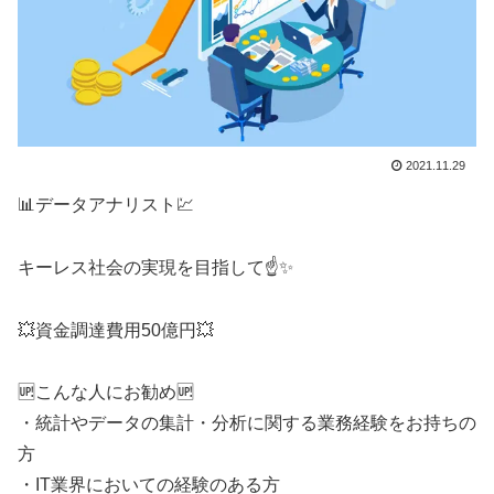
2021.11.29
📊データアナリスト💹
キーレス社会の実現を目指して☝️✨
💥資金調達費用50億円💥
🆙こんな人にお勧め🆙
・統計やデータの集計・分析に関する業務経験をお持ちの
方
・IT業界においての経験のある方