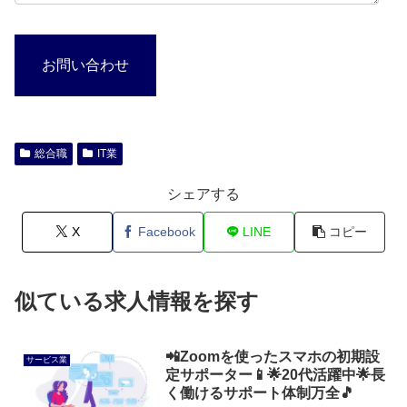
お問い合わせ
総合職
IT業
シェアする
X
Facebook
LINE
コピー
似ている求人情報を探す
📲Zoomを使ったスマホの初期設
サービス業
定サポーター📱🌟20代活躍中🌟長
く働けるサポート体制万全🎵