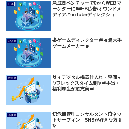
急成長ベンチャーで0からWEBマ
IT業
ーケターに❗WEB広告/オウンドメ
ディア/YouTubeディレクション
🎊
🕹️ゲームディレクター🎮️🔥超大手
総合職
ゲームメーカー🔥
🔰👦デジタル機器仕入れ・評価👧
総合職
✨フレックスタイム制✨👑手当・
福利厚生が超充実👑
💥危機管理コンサルタント💥ネッ
事務職
トサーフィン、SNSが好きな方📱
✨