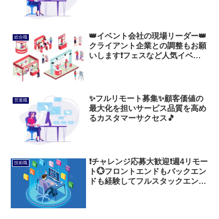
👑イベント会社の現場リーダー👑
総合職
クライアント企業との調整もお願
いします❗フェスなど人気イベン
トの運営実績多数🎊
✨️フルリモート募集✨️顧客価値の
営業職
最大化を担いサービス品質を高め
るカスタマーサクセス🎵
❗チャレンジ応募大歓迎❗週4リモー
技術職
ト💮フロントエンドもバックエン
ドも経験してフルスタックエンジ
ニアになろう❗