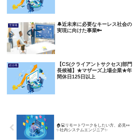
🔔近未来に必要なキーレス社会の
営業職
実現に向けた事業🔑
【CS(クライアントサクセス)部門
総合職
長候補】★マザーズ上場企業★年
間休日125日以上
🏠💻リモートワークをしたい方、必見👀
✨社内システムエンジニア✨