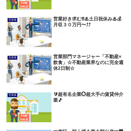
営業好き求む❗❗♨土日祝休み♨💰
営業職
月収３０万円〜⤴⤴
営業部門マネージャー「不動産×
営業職
飲食」☆不動産業界なのに完全週
休2日制☆
🔰超有名企業💮超大手の賃貸仲介
営業職
業🎵