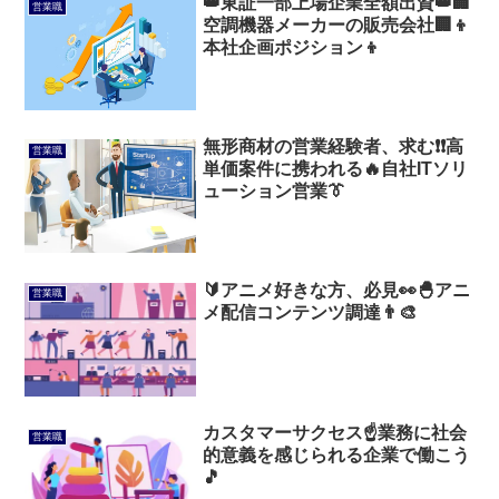
👑東証一部上場企業全額出資👑🏢
営業職
空調機器メーカーの販売会社🏢👦
本社企画ポジション👦
無形商材の営業経験者、求む❗❗高
営業職
単価案件に携われる🔥自社ITソリ
ューション営業👔
🔰アニメ好きな方、必見👀🐣アニ
営業職
メ配信コンテンツ調達👨‍🎨
カスタマーサクセス☝️業務に社会
営業職
的意義を感じられる企業で働こう
🎵