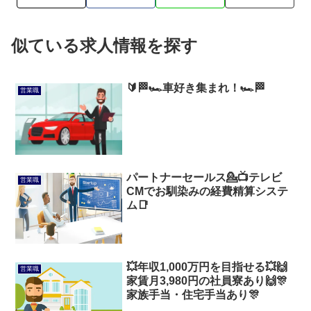
似ている求人情報を探す
🔰🏁🏎️車好き集まれ！🏎️🏁
営業職
パートナーセールス💁📺️テレビ
営業職
CMでお馴染みの経費精算システ
ム📑
💥年収1,000万円を目指せる💥🙌
営業職
家賃月3,980円の社員寮あり🙌🎊
家族手当・住宅手当あり🎊