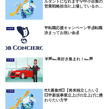
ルタントになれます💡中小企業の
営業戦略担当💹上場しているホワ
イトな営業会社💐
🎊転職応援キャンペーン🎊💰転職
金融業
決まってお祝い金💰
🔰🏁🏎️車好き集まれ！🏎️🏁
営業職
❗❗大募集❗❗💥【将来独立したい】
営業職
💥🎊新規事業立上げの立上げに携
わりたい方🎊