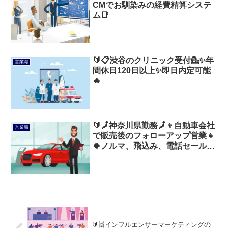
CMでお馴染みの経費精算システ
ム📑
🔰📋渋谷のクリニック受付💁✨️年
営業職
間休日120日以上✨️即日内定可能
🔥
🔰🗾神奈川県勤務🗾👦自動車会社
営業職
で販売後のフォローアップ営業👧
🍀ノルマ、飛込み、電話セールス
なし🍀
🔰👯インフルエンサーマーケティングの