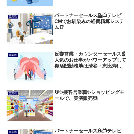
パートナーセールス💁📺️テレビ
営業職
CMでお馴染みの経費精算システ
ム📑
反響営業・カウンターセールス☝
営業職
人気のお仕事がパワーアップして
復活🙌勤務地は渋谷・恵比寿❗反
響営業なので、ストレスなし💃
🔰✨接客営業職✨ショッピングモ
営業職
ールで、実演販売🙆
パートナーセールス💁📺️テレビ
営業職