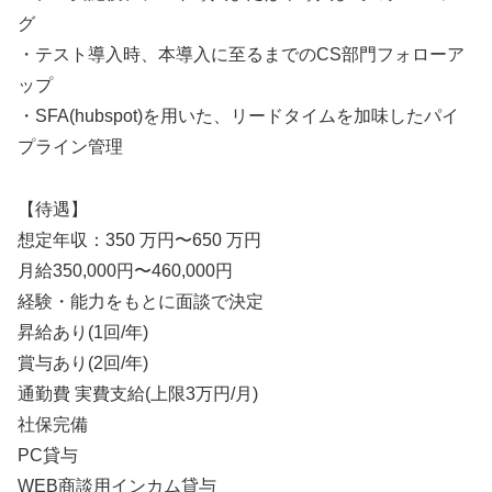
グ
・テスト導入時、本導入に至るまでのCS部門フォローア
ップ
・SFA(hubspot)を用いた、リードタイムを加味したパイ
プライン管理
【待遇】
想定年収：350 万円〜650 万円
月給350,000円〜460,000円
経験・能力をもとに面談で決定
昇給あり(1回/年)
賞与あり(2回/年)
通勤費 実費支給(上限3万円/月)
社保完備
PC貸与
WEB商談用インカム貸与