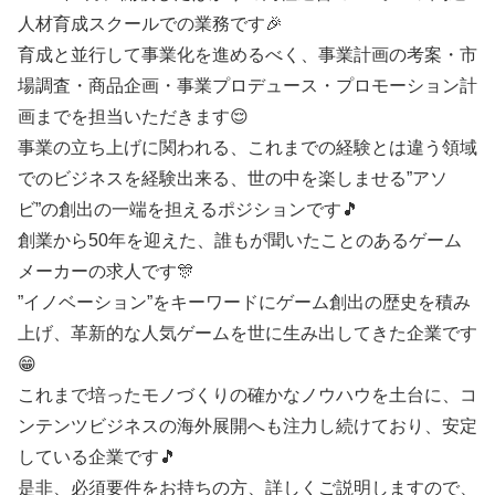
人材育成スクールでの業務です🎉
育成と並行して事業化を進めるべく、事業計画の考案・市
場調査・商品企画・事業プロデュース・プロモーション計
画までを担当いただきます😌
事業の立ち上げに関われる、これまでの経験とは違う領域
でのビジネスを経験出来る、世の中を楽しませる”アソ
ビ”の創出の一端を担えるポジションです🎵
創業から50年を迎えた、誰もが聞いたことのあるゲーム
メーカーの求人です🎊
”イノベーション”をキーワードにゲーム創出の歴史を積み
上げ、革新的な人気ゲームを世に生み出してきた企業です
😁
これまで培ったモノづくりの確かなノウハウを土台に、コ
ンテンツビジネスの海外展開へも注力し続けており、安定
している企業です🎵
是非、必須要件をお持ちの方、詳しくご説明しますので、