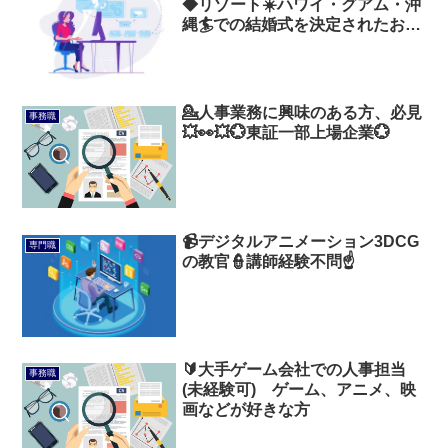
◆リゾート☀️ハワイ・グアム・沖
縄🏄での結婚式を決定されたお客
様へのトータルプランニング✨
💁人事業務に興味のある方、必見
事務職
💥👀💥💮東証一部上場企業💮
📹デジタルアニメーション3DCG
専門職
の教官👮講師経験不問☝️
🔰大手ゲーム会社での人事担当
事務職
(未経験可) ゲーム、アニメ、映
画などが好きな方