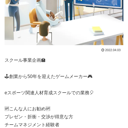
2022.04.03
スクール事業企画🏫
🕹️創業から50年を迎えたゲームメーカー🎮️
eスポーツ関連人材育成スクールでの業務🎈
🆙こんな人にお勧め🆙
プレゼン・折衝・交渉が得意な方
チームマネジメント経験者