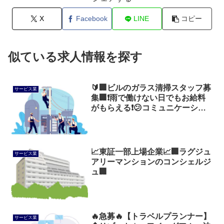
X
Facebook
LINE
コピー
似ている求人情報を探す
🔰🏢ビルのガラス清掃スタッフ募
サービス業
集🏢❗雨で働けない日でもお給料
がもらえる❗😕コミュニケーショ
ン苦手でも大丈夫😅
📈東証一部上場企業📈🏢ラグジュ
サービス業
アリーマンションのコンシェルジ
ュ🏢
🔥急募🔥【トラベルプランナー】
サービス業