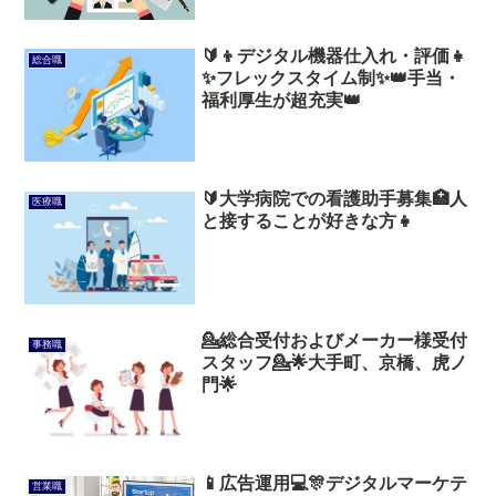
🔰👦デジタル機器仕入れ・評価👧
総合職
✨フレックスタイム制✨👑手当・
福利厚生が超充実👑
🔰大学病院での看護助手募集🏥人
医療職
と接することが好きな方👧
💁総合受付およびメーカー様受付
事務職
スタッフ💁🌟大手町、京橋、虎ノ
門🌟
📱広告運用💻🎊デジタルマーケテ
営業職