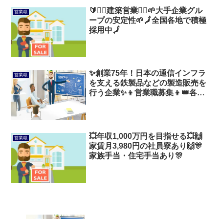
🔰👷‍♂️建築営業👷‍♂️🌱大手企業グル
営業職
ープの安定性🌱🗾全国各地で積極
採用中🗾
✨創業75年！日本の通信インフラ
営業職
を支える鉄製品などの製造販売を
行う企業✨👦営業職募集👦👑各種
手当が充実👑
💥年収1,000万円を目指せる💥🙌
営業職
家賃月3,980円の社員寮あり🙌🎊
家族手当・住宅手当あり🎊