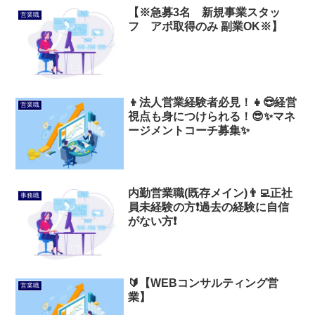
【※急募3名 新規事業スタッ
営業職
フ アポ取得のみ 副業OK※】
👦法人営業経験者必見！👧😎経営
営業職
視点も身につけられる！😎✨マネ
ージメントコーチ募集✨
内勤営業職(既存メイン)👨‍💻正社
事務職
員未経験の方❗過去の経験に自信
がない方❗
🔰【WEBコンサルティング営
営業職
業】