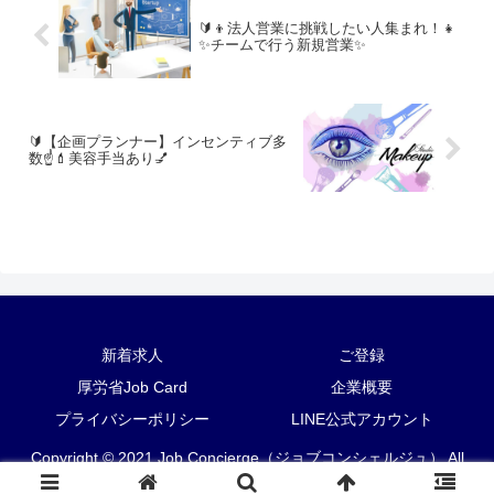
🔰👦法人営業に挑戦したい人集まれ！👧
✨チームで行う新規営業✨
🔰【企画プランナー】インセンティブ多
数☝️💄美容手当あり💅
新着求人
ご登録
厚労省Job Card
企業概要
プライバシーポリシー
LINE公式アカウント
Copyright © 2021 Job Concierge（ジョブコンシェルジュ） All
Rights Reserved.