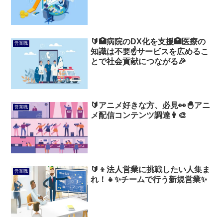
🔰🏥病院のDX化を支援🏥医療の
営業職
知識は不要☝️サービスを広めるこ
とで社会貢献につながる🎉
🔰アニメ好きな方、必見👀🐣アニ
営業職
メ配信コンテンツ調達👨‍🎨
🔰👦法人営業に挑戦したい人集ま
営業職
れ！👧✨チームで行う新規営業✨