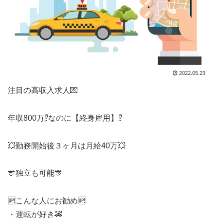
2022.05.23
注目の高収入求人💌
年収800万⁉️なのに【終身雇用】⁉️
💥勤務開始後３ヶ月は月給40万💥
🎊独立も可能🎊
🆙こんな人にお勧め🆙
・運転が好き🚕