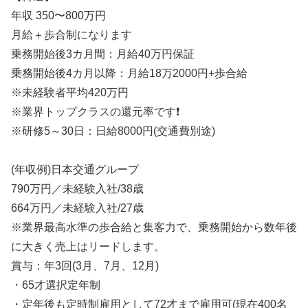
年収 350〜800万円
月給＋歩合制になります
乗務開始後3カ月間：月給40万円保証
乗務開始後4カ月以降：月給18万2000円+歩合給
※未経験者平均420万円
※業界トップクラスの還元率です❗
※研修5～30日：日給8000円(交通費別途)
(年収例)日本交通グループ
790万円／未経験入社/38歳
664万円／未経験入社/27歳
※業界最高水準の歩合給と集客力で、乗務開始から数年後
に大きく売上はリードします。
賞与：年3回(3月、7月、12月)
・65才選択定年制
・定年後も定時制雇用として72才まで雇用可(現在400名