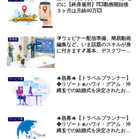
のに【終身雇用】⁉️💥勤務開始後
３ヶ月は月給40万💥
🔰ウェビナー配信準備、簡易動画
事務職
編集など、いま話題のスキルが身
に付きます🎵基本、デスクワーク
です💻️
🔥急募🔥【トラベルプランナー】
サービス業
◆リゾート☀️ハワイ・グアム・沖
縄🏄での結婚式を決定されたお客
様へのトータルプランニング✨
🔥急募🔥【トラベルプランナー】
サービス業
◆リゾート☀️ハワイ・グアム・沖
縄🏄での結婚式を決定されたお客
様へのトータルプランニング✨