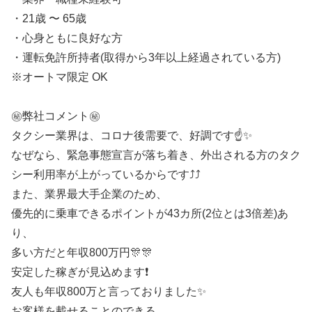
・21歳 〜 65歳
・心身ともに良好な方
・運転免許所持者(取得から3年以上経過されている方)
※オートマ限定 OK
㊙️弊社コメント㊙️
タクシー業界は、コロナ後需要で、好調です☝✨
なぜなら、緊急事態宣言が落ち着き、外出される方のタク
シー利用率が上がっているからです⤴⤴
また、業界最大手企業のため、
優先的に乗車できるポイントが43カ所(2位とは3倍差)あ
り、
多い方だと年収800万円🎊🎊
安定した稼ぎが見込めます❗
友人も年収800万と言っておりました✨
お客様を載せることのできる、