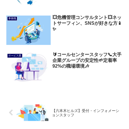
💥危機管理コンサルタント💥ネッ
事務職
トサーフィン、SNSが好きな方📱
✨
🔰コールセンタースタッフ📞大手
サービス業
企業グループの安定性🌱定着率
92%の職場環境🎶
【六本木ヒルズ】受付・インフォメーシ
ョンスタッフ