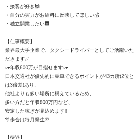
・接客が好き🙆
・自分の実力がお給料に反映してほしい💰
・独立開業したい🏢
【仕事概要】
業界最大手企業で、タクシードライバーとしてご活躍いた
だきます🎉
👀年収800万が目指せます👀
日本交通社が優先的に乗車できるポイントが43カ所(2位と
は3倍差)あり、
他社よりも多い場所に構えているため、
多い方だと年収800万円など、
安定した稼ぎが見込めます‼️
🎊歩合は毎月発生🎊
【待遇】