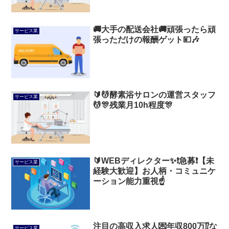
🚚大手の配送会社🚚頑張ったら頑
サービス業
張っただけの報酬ゲット💴🎶
🔰💆酵素浴サロンの運営スタッフ
サービス業
💆🎊残業月10h程度🎊
🔰WEBディレクター✨❗急募❗【未
サービス業
経験大歓迎】お人柄・コミュニケ
ーション能力重視☝️
注目の高収入求人💌年収800万⁉️な
サービス業