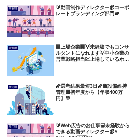
🔰動画制作ディレクター📹コーポ
事務職
レートブランディング部門👑
🏢上場企業🏢💡未経験でもコンサ
営業職
ルタントになれます💡中小企業の
営業戦略担当💹上場しているホワ
イトな営業会社💐
🌠選考結果最短3日🌠🏫設備維持
技術職
管理🏢初年度から【年収400万
円】🎊
🔰Web広告のお仕事💻未経験から
専門職
できる動画ディレクター📹💴