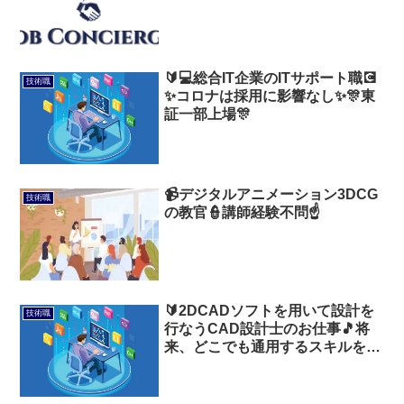
🔰💻総合IT企業のITサポート職💽
技術職
✨コロナは採用に影響なし✨🎊東
証一部上場🎊
📹デジタルアニメーション3DCG
技術職
の教官👮講師経験不問☝️
🔰2DCADソフトを用いて設計を
技術職
行なうCAD設計士のお仕事🎵将
来、どこでも通用するスキルを身
につけよう🙌