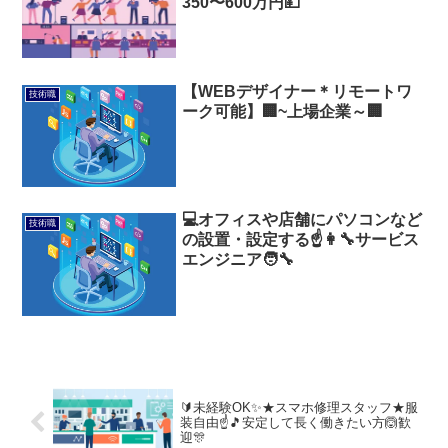
350〜600万円💴
【WEBデザイナー＊リモートワ
技術職
ーク可能】🏢~上場企業～🏢
💻オフィスや店舗にパソコンなど
技術職
の設置・設定する☝️👩‍🔧サービス
エンジニア🧑‍🔧
🔰未経験OK✨★スマホ修理スタッフ★服
装自由☝️🎵安定して長く働きたい方🙆歓
迎🎊