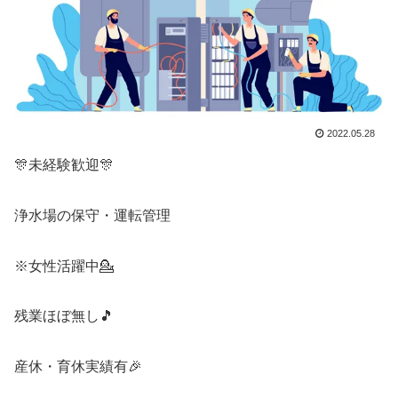
2022.05.28
🎊未経験歓迎🎊
浄水場の保守・運転管理
※女性活躍中💁
残業ほぼ無し🎵
産休・育休実績有🎉