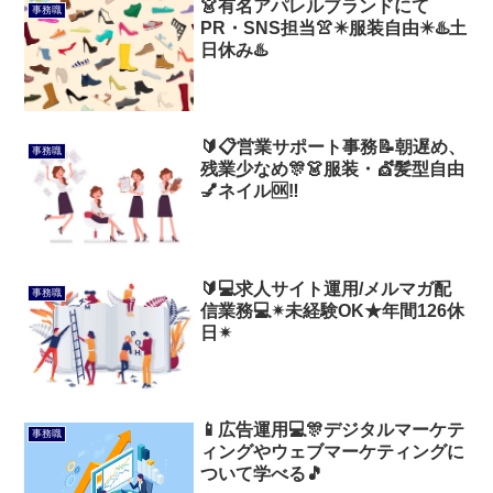
👗有名アパレルブランドにて
事務職
PR・SNS担当👚✴️服装自由✴️♨️土
日休み♨️
🔰📋営業サポート事務📝朝遅め、
事務職
残業少なめ🎊👗服装・💇髪型自由
💅ネイル🆗‼️
🔰💻求人サイト運用/メルマガ配
事務職
信業務💻✴未経験OK★年間126休
日✴
📱広告運用💻🎊デジタルマーケテ
事務職
ィングやウェブマーケティングに
ついて学べる🎵