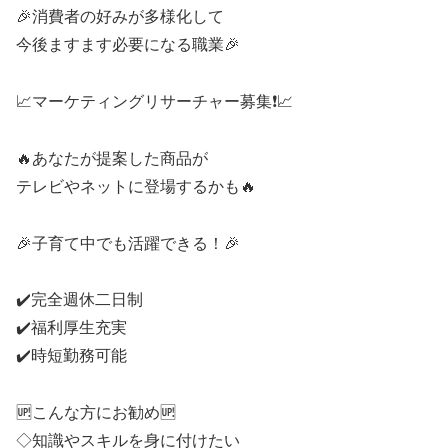
🎉消費者の好みが多様化して
今後ますます必要になる職業🎉
📈マーケティングリサーチャー募集❗📈
🔥あなたが提案した商品が
テレビやネットに登場するかも🔥
🎉子育て中でも活躍できる！🎉
✔️完全週休二日制
✔️福利厚生充実
✔️時短勤務可能
🆙こんな方にお勧め🆙
◇知識やスキルを身に付けたい