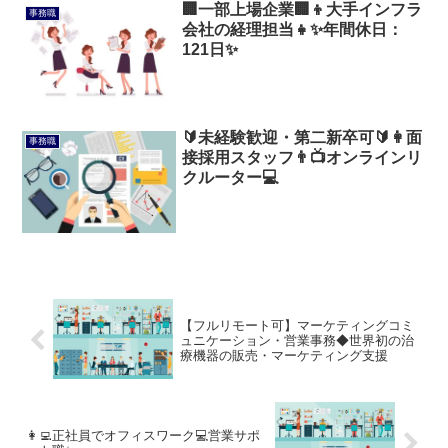
🏢一部上場企業🏢👦大手インフラ
事務職
会社の経理担当👧✨年間休日：
121日✨
🔰未経験歓迎・第二新卒可🔰👩面
事務職
接採用スタッフ👨📺オンラインリ
クルーター💻
【フルリモート可】マーケティングコミ
ュニケーション・営業事務◆世界初の治
療機器の販売・マーケティング支援
👩‍💻正社員でオフィスワーク💻営業サポ