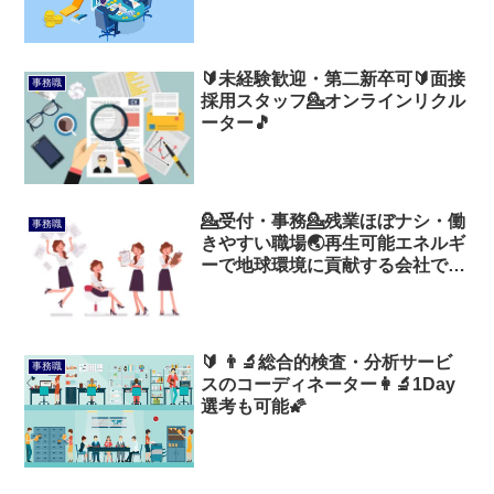
🔰未経験歓迎・第二新卒可🔰面接
事務職
採用スタッフ💁オンラインリクル
ーター🎵
💁受付・事務💁残業ほぼナシ・働
事務職
きやすい職場🌏再生可能エネルギ
ーで地球環境に貢献する会社です
🗾
🔰 👨‍🔬総合的検査・分析サービ
事務職
スのコーディネーター👩‍🔬1Day
選考も可能🌠