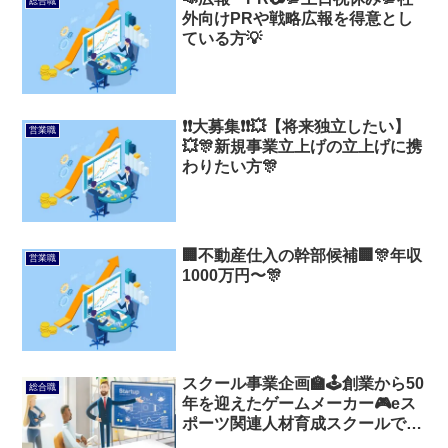
総合職
外向けPRや戦略広報を得意とし
ている方💡
❗❗大募集❗❗💥【将来独立したい】
営業職
💥🎊新規事業立上げの立上げに携
わりたい方🎊
🏢不動産仕入の幹部候補🏢🎊年収
営業職
1000万円〜🎊
スクール事業企画🏫🕹️創業から50
総合職
年を迎えたゲームメーカー🎮️eス
ポーツ関連人材育成スクールでの
業務🎈