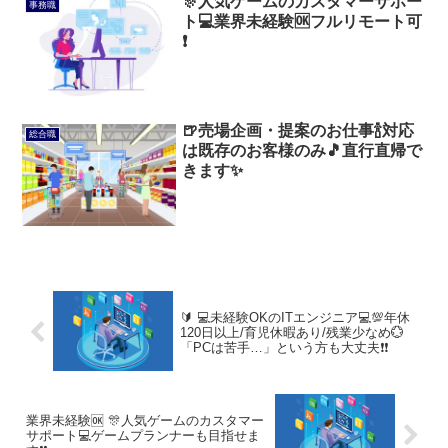
🎊人気ゲームのカスタマーサポー
事務職
ト💻業界未経験🆗フルリモート可
❗
🍺売場企画・提案のお仕事🍾対応
総合職
は既存のお客様のみ🎵直行直帰で
きます✨
🔰 💻️未経験OKのITエンジニア💻️💯年休
120日以上/育児休暇あり/残業少なめ💮
「PCは苦手…」という方も大丈夫❗❗
業界未経験🆗 🎊人気ゲームのカスタマー
サポート💻ゲームプランナーも目指せま