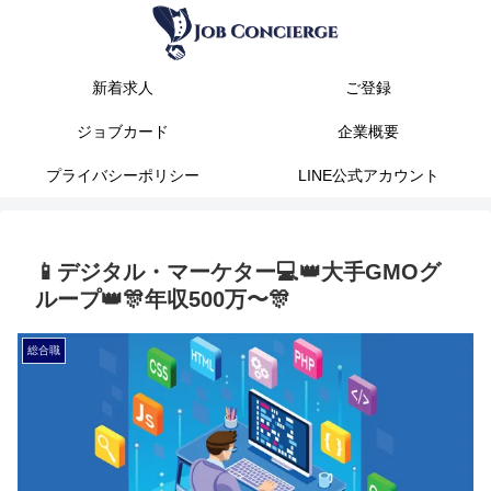
新着求人
ご登録
ジョブカード
企業概要
プライバシーポリシー
LINE公式アカウント
📱デジタル・マーケター💻️👑大手GMOグ
ループ👑🎊年収500万〜🎊
総合職