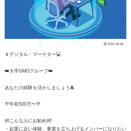
2022.06.08
📱デジタル・マーケター💻️
👑大手GMOグループ👑
あなたの経験を活かしましょう🙴
🎊年収500万〜🎊
🆙こんな人にお勧め🆙
・起業に近い体験、事業を立ち上げるメンバーになりたい