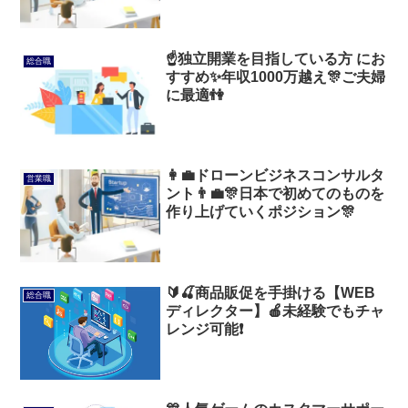
☝独立開業を目指している方 にお
総合職
すすめ✨年収1000万越え🎊ご夫婦
に最適👫
👩‍💼ドローンビジネスコンサルタ
営業職
ント👨‍💼🎊日本で初めてのものを
作り上げていくポジション🎊
🔰🍒商品販促を手掛ける【WEB
総合職
ディレクター】🍎未経験でもチャ
レンジ可能❗️