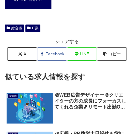
総合職
IT業
シェアする
X
Facebook
LINE
コピー
似ている求人情報を探す
🎨WEB広告デザイナー🎨クリエ
技術職
イターの方の成長にフォーカスし
てくれる企業🎵リモート出勤OK
💻
📣広報・PR📷💯土日祝休み💯社