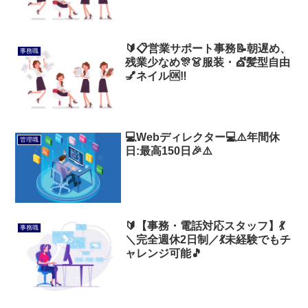
🔰📋営業サポート事務📝朝遅め、
事務職
残業少なめ🎊👗服装・💇髪型自由
💅ネイル🆗‼️
💻️Webディレクター💻️⚠️年間休
管理職
日:最高150日🎉⚠️
🔰【事務・電話対応スタッフ】💃
事務職
＼完全週休2日制／💃未経験でもチ
ャレンジ可能🎵