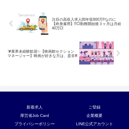
注目の高収入求人💌年収800万⁉️なのに
【終身雇用】⁉️💥勤務開始後３ヶ月は月給
40万💥
🔰業界未経験歓迎✨️【映画館セクション
マネージャー】映画が好きな方は、是非❗❗
新着求人
ご登録
厚労省Job Card
企業概要
プライバシーポリシー
LINE公式アカウント