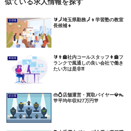
似ている求人情報を探す
🔰🗾埼玉県勤務🗾👦学習塾の教室
管理職
長候補👧
🔰👨‍🏫社内コールスタッフ👩‍🏫フ
事務職
ランクで風通しの良い会社で働き
たい方は是非❗❗
👜💍店舗運営・買取バイヤー💎👠
総合職
🎊平均年収927万円🎊