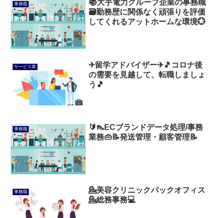
📚大手電力グループ企業の事務職
事務職
🗃️勤務歴に関係なく頑張りを評価
してくれるアットホームな環境💮
✈留学アドバイザー✈🎵コロナ後
サービス業
の需要を見越して、転職しましょ
う🎵
🔰👠ECブランドデータ処理/事務
事務職
業務👜📝発送管理・顧客管理📝
💁美容クリニックバックオフィス
事務職
💁総務事務💻