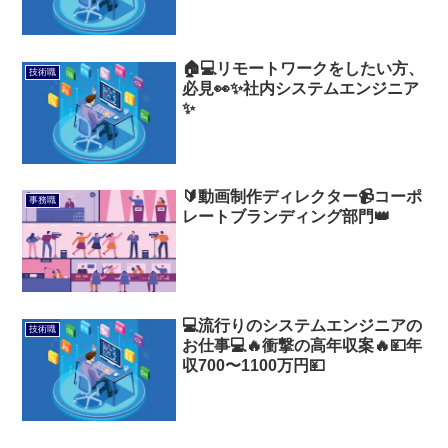
🏠💻リモートワークをしたい方、
技術職
必見👀✨社内システムエンジニア
✨
🔰動画制作ディレクター📹コーポ
事務職
レートブランディング部門👑
💻流行りのシステムエンジニアの
技術職
お仕事💻🔥衝撃の高年収案🔥💴年
収700〜1100万円💴