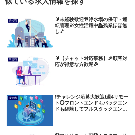
似ている求人情報を探す
🔰未経験歓迎🎊浄水場の保守・運
技術職
転管理※女性活躍中💁残業ほぼ無
し🎵
🔰【チャット対応事務】🎉顧客対
事務職
応が得意な方歓迎🎉
❗チャレンジ応募大歓迎❗週4リモー
技術職
ト💮フロントエンドもバックエン
ドも経験してフルスタックエンジ
ニアになろう❗