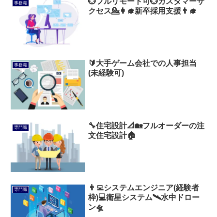
💮フルリモート可💮カスタマーサ
事務職
クセス💁👩‍🎓新卒採用支援👨‍🎓
🔰大手ゲーム会社での人事担当
事務職
(未経験可)
🔧住宅設計📐🏡フルオーダーの注
専門職
文住宅設計🏠️
👨‍💻システムエンジニア(経験者
専門職
枠)💻衛星システム🛰️水中ドロー
ン🛸