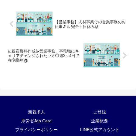
【営業事務】人材事業での営業事務のお
仕事🎵♨️ 完全土日休み🙌
📈提案資料作成📝営業事務、事務職にキ
ャリアチェンジされたい方💮週3～4日で
在宅勤務🏠
新着求人
ご登録
厚労省Job Card
企業概要
プライバシーポリシー
LINE公式アカウント