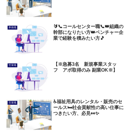
🔰📞コールセンター職📞👑組織の
事務職
幹部になりたい方👑ベンチャー企
業で経験を積みたい方🎵
【※急募3名 新規事業スタッ
営業職
フ アポ取得のみ 副業OK※】
♿福祉用具のレンタル・販売のセ
営業職
ールス🛏️社会貢献性の高い仕事に
つきたい方、必見👀✨