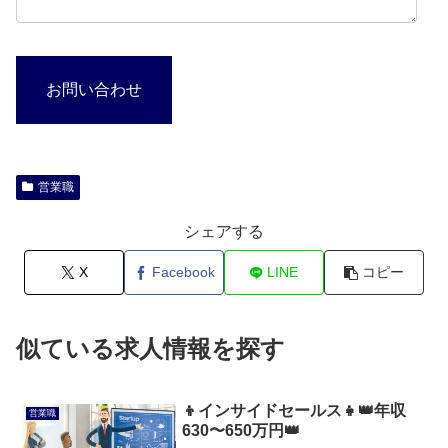
お問い合わせ
営業職
シェアする
X
Facebook
LINE
コピー
似ている求人情報を探す
👦インサイドセールス👧👑年収
営業職
630〜650万円👑