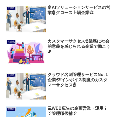
🤖AIソリューションサービスの営
営業職
業🤖グロース上場企業💞
カスタマーサクセス☝️業務に社会
営業職
的意義を感じられる企業で働こう
🎵
クラウド名刺管理サービスNo. 1
営業職
企業💳️❕インボイス制度のカスタ
マーサクセス☝️
💻WEB広告の企画営業・運用📱
営業職
👔管理職候補👔