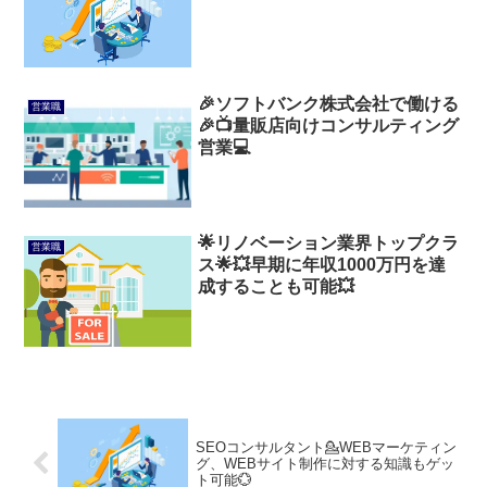
🎉ソフトバンク株式会社で働ける
営業職
🎉📺量販店向けコンサルティング
営業💻
🌟リノベーション業界トップクラ
営業職
ス🌟💥早期に年収1000万円を達
成することも可能💥
SEOコンサルタント💁WEBマーケティン
グ、WEBサイト制作に対する知識もゲッ
ト可能💮