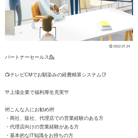
2022.07.24
パートナーセールス💁
📺️テレビCMでお馴染みの経費精算システム📑
🎊上場企業で福利厚生充実🎊
🆙こんな人にお勧め🆙
・商社、販社、代理店での営業経験のある方
・代理店向けの営業経験がある方
・基本的なIT知識をお持ちの方