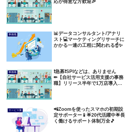
応が得意な方歓迎🎉
📊データコンサルタント/アナリ
事務職
スト💻マーケティングリサーチに
かかる一連の工程に関われる☝️✨
❗急募❗SPIなどは、ありません
事務職
✏【自社サービス活用支援の事務
職】リリース半年で1万店導入の
ベンチャー企業💡
📲Zoomを使ったスマホの初期設
サービス業
定サポーター📱🌟20代活躍中🌟長
く働けるサポート体制万全🎵