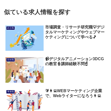
似ている求人情報を探す
市場調査・リサーチ研究職💡デジ
総合職
タルマーケティングやウェブマー
ケティングについて学べる🎵
📹デジタルアニメーション3DCG
技術職
の教官👮講師経験不問☝️
🔰👩‍💻WEBマーケティング企業
事務職
で、Webライターになろう👨‍💻