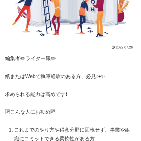
2022.07.26
編集者✏️ライター職✏️
紙またはWebで執筆経験のある方、必見👀✨️
求められる能力は高めです❗️
🆙こんな人にお勧め🆙
これまでのやり方や得意分野に固執せず、事業や組
織にコミットできる柔軟性がある方