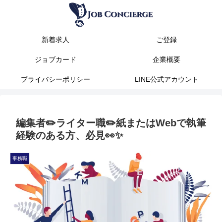
新着求人
ご登録
ジョブカード
企業概要
プライバシーポリシー
LINE公式アカウント
編集者✏️ライター職✏️紙またはWebで執筆
経験のある方、必見👀✨️
事務職