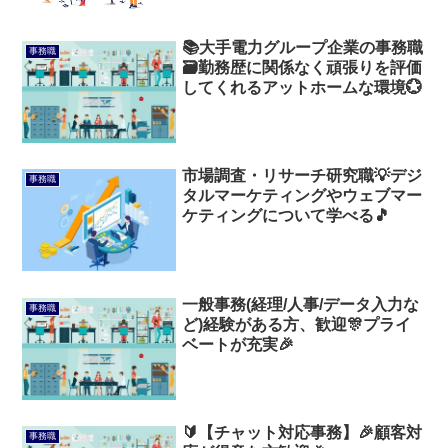
📚大手電力グループ企業の事務職
事務職
🗃️勤務歴に関係なく頑張りを評価
してくれるアットホームな環境💮
市場調査・リサーチ研究職💡デジ
事務職
タルマーケティングやウェブマー
ケティングについて学べる🎵
一般事務(経理/人事/データ入力な
事務職
ど)経験がある方、歓迎🎊プライ
ベートが充実🎉
🔰【チャット対応事務】🎉顧客対
事務職