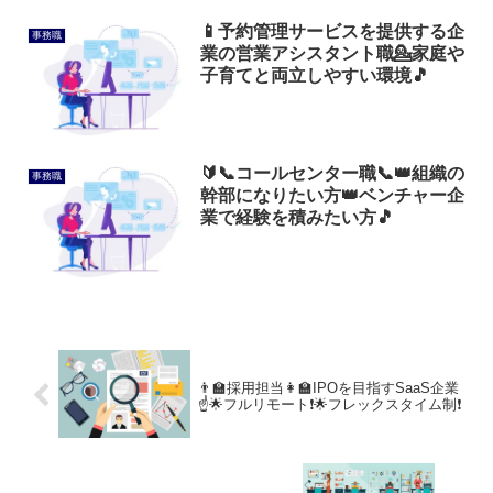
📱予約管理サービスを提供する企
事務職
業の営業アシスタント職💁家庭や
子育てと両立しやすい環境🎵
🔰📞コールセンター職📞👑組織の
事務職
幹部になりたい方👑ベンチャー企
業で経験を積みたい方🎵
👨‍🏫採用担当👩‍🏫IPOを目指すSaaS企業
☝️🌟フルリモート❗🌟フレックスタイム制❗