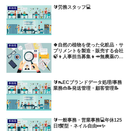
🔰労務スタッフ💻
事務職
🍀自然の植物を使った化粧品・サ
事務職
プリメントを製造・販売する会社
🍃👦人事担当募集👧🥕無農薬の野
菜配布🍆
🔰👠ECブランドデータ処理/事務
事務職
業務👜📝発送管理・顧客管理📝
🔰一般事務・営業事務💻年休125
事務職
日❗髪型・ネイル自由👀✨