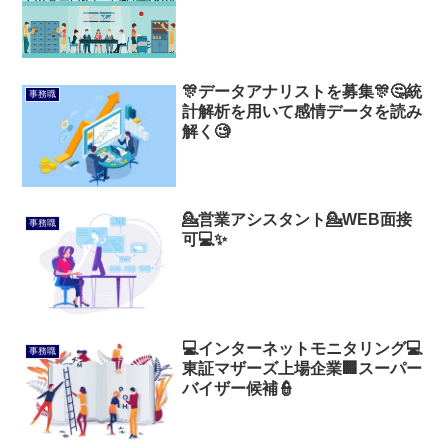
🎊データアナリストを募集🎊🤔統
事務職
計解析を用いて感情データを読み
解く🧐
💁営業アシスタント💁WEB面接
事務職
可💻✨
💻インターネットモニタリング💻
事務職
東証マザーズ上場企業🏢スーパー
バイザー候補👮