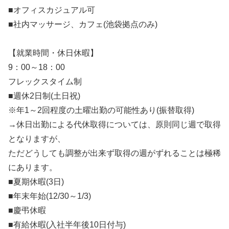
■オフィスカジュアル可
■社内マッサージ、カフェ(池袋拠点のみ)
【就業時間・休日休暇】
9：00～18：00
フレックスタイム制
■週休2日制(土日祝)
※年1～2回程度の土曜出勤の可能性あり(振替取得)
→休日出勤による代休取得については、原則同じ週で取得
となりますが、
ただどうしても調整が出来ず取得の週がずれることは極稀
にあります。
■夏期休暇(3日)
■年末年始(12/30～1/3)
■慶弔休暇
■有給休暇(入社半年後10日付与)