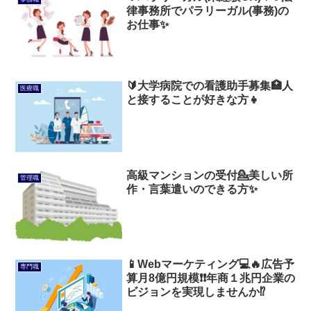
律事務所でパラリーガル(事務)の
お仕事✨
🔰大学病院での看護助手募集🏥人
医療職
と接することが好きな方👧
高級マンションの受付💁美しい所
管理職
作・言葉遣いのできる方✨
📱Webマーケティング💻🔥広告予
専門職
算月8億円規模❗❗年商１兆円企業の
ビジョンを実現しませんか⁉️