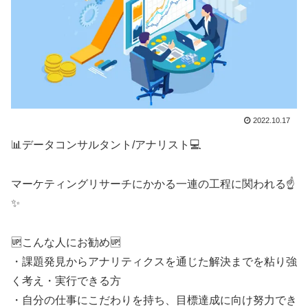
2022.10.17
📊データコンサルタント/アナリスト💻
マーケティングリサーチにかかる一連の工程に関われる☝️
✨
🆙こんな人にお勧め🆙
・課題発見からアナリティクスを通じた解決までを粘り強
く考え・実行できる方
・自分の仕事にこだわりを持ち、目標達成に向け努力でき