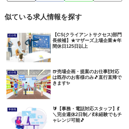
似ている求人情報を探す
【CS(クライアントサクセス)部門
総合職
長候補】★マザーズ上場企業★年
間休日125日以上
🍺売場企画・提案のお仕事🍾対応
総合職
は既存のお客様のみ🎵直行直帰で
きます✨
🔰【事務・電話対応スタッフ】💃
事務職
＼完全週休2日制／💃未経験でもチ
ャレンジ可能🎵