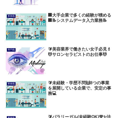
🏢大手企業で多くの経験が積める
事務職
🏢📝システムデータ入力業務📝
🔰美容業界で働きたい女子必見💄
専門職
💆サロンセラピストのお仕事💆
🔰未経験・学歴不問🙌8つの事業
事務職
を展開している企業で、安定の事
務💻
🔰パラリーガル(未経験OK)💚✨法
事務職