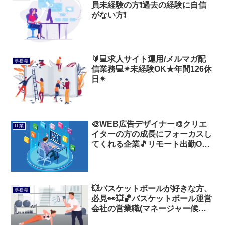
員未経験の方❗過去の経験に自信
がない方❗
🔰💻求人サイト運用/メルマガ配
事務職
信業務💻✴未経験OK★年間126休
日✴
🎨WEB広告デザイナー🎨クリエ
IT業
イターの方の成長にフォーカスし
てくれる企業🎵リモート出勤OK
💻
💥バスケットボールが好きな方、
事務職
必見👀💥🏀バスケットボール運営
会社の営業職(マネージャー候補)
🏀