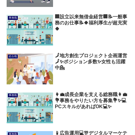
🏢設立以来無借金経営🏢📝一般事
事務職
務のお仕事📝🍀福利厚生が超充実
🍀
🗾地方創生プロジェクト企画運営
総合職
🗾✨ポジション多数✨女性も活躍
中💁
👩‍💼成長企業を支える総務職👩‍💼
事務職
💐事務をやりたい方を募集💐✨💻
PCスキルがあればOK💻✨
📱広告運用💻🎊デジタルマーケテ
事務職