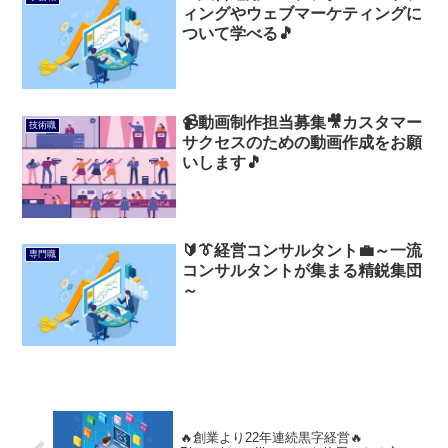
ィングやウェブマーケティングに
ついて学べる🎵
📹動画制作担当募集🎥カスタマー
技術職
サクセスのための動画作成をお願
いします🎵
🔰👔経営コンサルタント💼～一流
専門職
コンサルタントが集まる精鋭集団
～
🔥創業より22年連続黒字経営🔥