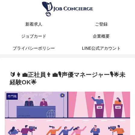
新着求人
ご登録
ジョブカード
企業概要
プライバシーポリシー
LINE公式アカウント
🔰👩‍💼正社員👨‍💼🎙️声優マネージャー🎙️🌟未
経験OK🌟
専門職