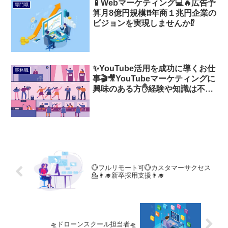
📱Webマーケティング💻🔥広告予
専門職
算月8億円規模❗❗年商１兆円企業の
ビジョンを実現しませんか⁉️
✨YouTube活用を成功に導くお仕
事務職
事🎬🎥YouTubeマーケティングに
興味のある方✋経験や知識は不要
❗❗
💮フルリモート可💮カスタマーサクセス
💁👩‍🎓新卒採用支援👨‍🎓
🛸ドローンスクール担当者🛸