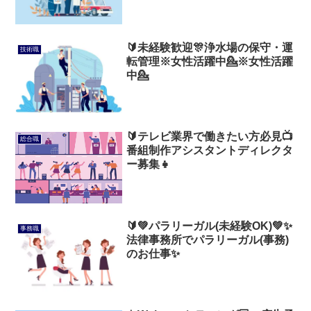
🔰未経験歓迎🎊浄水場の保守・運
技術職
転管理※女性活躍中💁※女性活躍
中💁
🔰テレビ業界で働きたい方必見📺
総合職
番組制作アシスタントディレクタ
ー募集👧
🔰💚パラリーガル(未経験OK)💚✨
事務職
法律事務所でパラリーガル(事務)
のお仕事✨