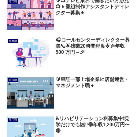
🔰📺テレビ業界で働きたい方必見
専門職
📺👦番組制作アシスタントディレ
クター募集👧
🎧コールセンターディレクター募
事務職
集📞🌟残業20時間程度🌟🎉年収
500 万円～🎉
🔰東証一部上場企業📈店舗運営・
管理職
マネジメント職👧
♿リハビリテーション科募集中❗見
専門職
学だけでも🆗‼️🔴年収1,200万円〜
🔴