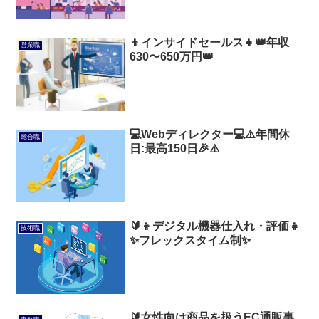
👦インサイドセールス👧👑年収
営業職
630〜650万円👑
💻️Webディレクター💻️⚠️年間休
総合職
日:最高150日🎉⚠️
🔰👦デジタル機器仕入れ・評価👧
技術職
✨フレックスタイム制✨
🔰女性向け商品を扱うEC通販事