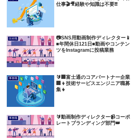
仕事🎬🎥経験や知識は不要❗❗
📷️SNS用動画制作ディレクター📱
技術職
■年間休日121日■動画やコンテン
ツをInstagramに投稿業務
🔰🏢富士通のコアパートナー企業
事務職
🏢👦技術サービスエンジニア職募
集👧
🔰動画制作ディレクター📹コーポ
事務職
レートブランディング部門👑