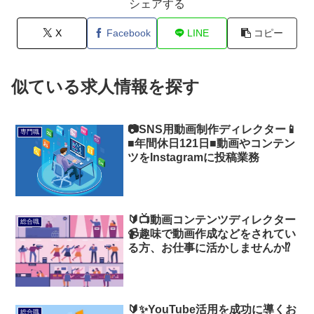
シェアする
X
Facebook
LINE
コピー
似ている求人情報を探す
📷️SNS用動画制作ディレクター📱
専門職
■年間休日121日■動画やコンテン
ツをInstagramに投稿業務
🔰📺動画コンテンツディレクター
総合職
📹趣味で動画作成などをされてい
る方、お仕事に活かしませんか⁉️
🔰✨YouTube活用を成功に導くお
総合職