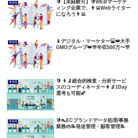
🔰【未経験可】🔰WEBマーケテ
事務職
ィング企業で、👩‍💻Webライター
になろう👨‍💻
📱デジタル・マーケター💻️👑大手
事務職
GMOグループ👑🎊年収500万〜🎊
🔰 👨‍🔬総合的検査・分析サービ
事務職
スのコーディネーター👩‍🔬1Day
選考も可能🌠
🔰👠ECブランドデータ処理/事務
事務職
業務👜📝発送管理・顧客管理📝