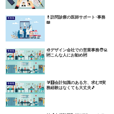
💊訪問診療の医師サポート･事務
事務職
📖
🎨デザイン会社での営業事務🧑‍💻
事務職
🆙こんな人にお勧め🆙
🔰🧮会計知識のある方、求む❗❗実
事務職
務経験はなくても大丈夫🎵