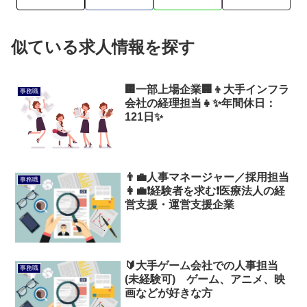
似ている求人情報を探す
🏢一部上場企業🏢👦大手インフラ
事務職
会社の経理担当👧✨年間休日：
121日✨
👨‍💼人事マネージャー／採用担当
事務職
👩‍💼❗経験者を求む❗医療法人の経
営支援・運営支援企業
🔰大手ゲーム会社での人事担当
事務職
(未経験可) ゲーム、アニメ、映
画などが好きな方