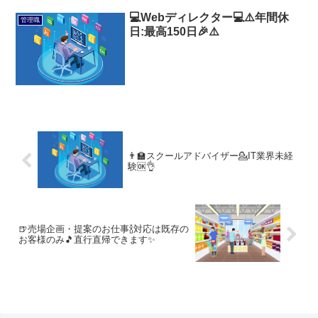
💻️Webディレクター💻️⚠️年間休
管理職
日:最高150日🎉⚠️
👨‍🏫スクールアドバイザー💁IT業界未経
験🆗👌
🍺売場企画・提案のお仕事🍾対応は既存の
お客様のみ🎵直行直帰できます✨