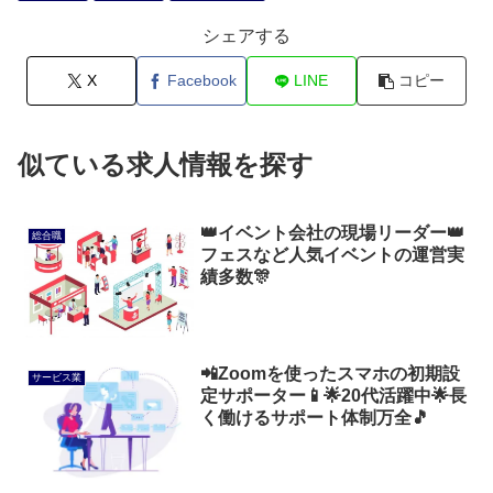
シェアする
X
Facebook
LINE
コピー
似ている求人情報を探す
👑イベント会社の現場リーダー👑
総合職
フェスなど人気イベントの運営実
績多数🎊
📲Zoomを使ったスマホの初期設
サービス業
定サポーター📱🌟20代活躍中🌟長
く働けるサポート体制万全🎵