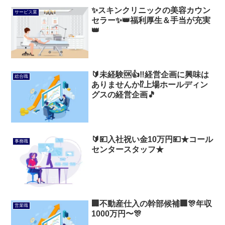
✨スキンクリニックの美容カウン
サービス業
セラー✨👑福利厚生＆手当が充実
👑
🔰未経験🆗👍‼️経営企画に興味は
総合職
ありませんか⁉️上場ホールディン
グスの経営企画🎵
🔰💴入社祝い金10万円💴★コール
事務職
センタースタッフ★
🏢不動産仕入の幹部候補🏢🎊年収
営業職
1000万円〜🎊