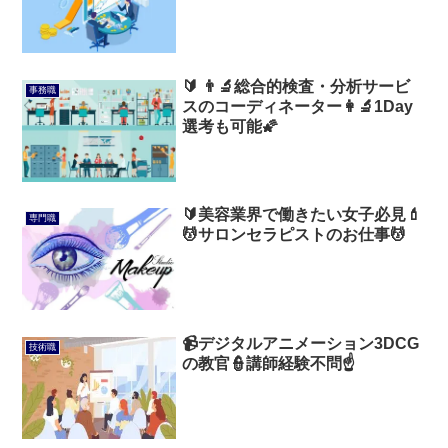
🔰 👨‍🔬総合的検査・分析サービ
事務職
スのコーディネーター👩‍🔬1Day
選考も可能🌠
🔰美容業界で働きたい女子必見💄
専門職
💆サロンセラピストのお仕事💆
📹デジタルアニメーション3DCG
技術職
の教官👮講師経験不問☝️