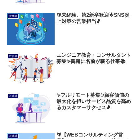
🔰未経験、第2新卒歓迎🌟SNS炎
営業職
上対策の営業担当🎵
エンジニア教育・コンサルタント
総合職
募集✨書籍に名前が載る仕事📚️
✨️フルリモート募集✨️顧客価値の
営業職
最大化を担いサービス品質を高め
るカスタマーサクセス🎵
🔰【WEBコンサルティング営
営業職