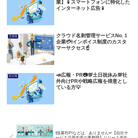
業】📱スマートフォンに特化した
インターネット広告📱
クラウド名刺管理サービスNo. 1
営業職
企業💳️❕インボイス制度のカスタ
マーサクセス☝️
📣広報・PR📷💯土日祝休み💯社
総合職
外向けPRや戦略広報を得意とし
ている方💡
❗急募❗SPIなどは、ありません✏【自社サ
ービス活用支援の事務職】リリース半年