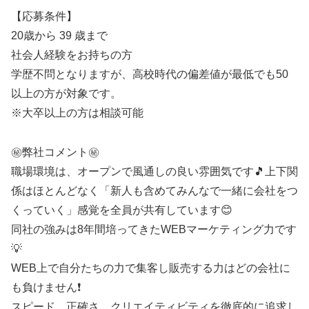
【応募条件】
20歳から 39 歳まで
社会人経験をお持ちの方
学歴不問となりますが、高校時代の偏差値が最低でも50
以上の方が対象です。
※大卒以上の方は相談可能
㊙️弊社コメント㊙️
職場環境は、オープンで風通しの良い雰囲気です🎵上下関
係はほとんどなく「新人も含めてみんなで一緒に会社をつ
くっていく」感覚を全員が共有しています😊
同社の強みは8年間培ってきたWEBマーケティング力です
💡
WEB上で自分たちの力で集客し販売する力はどの会社に
も負けません❗
スピード、正確さ、クリエイティビティを徹底的に追求し