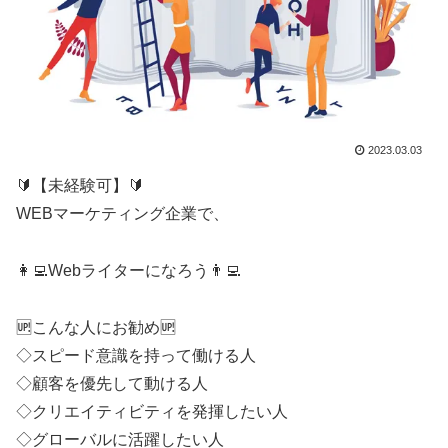
2023.03.03
🔰【未経験可】🔰
WEBマーケティング企業で、
👩‍💻Webライターになろう👨‍💻
🆙こんな人にお勧め🆙
◇スピード意識を持って働ける人
◇顧客を優先して動ける人
◇クリエイティビティを発揮したい人
◇グローバルに活躍したい人