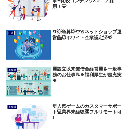
事✴比較コンテンツ×マニア採
用！💡
🔰💥急募💥👕👚ネットショップ運
IT業
営💁💮ホワイト企業認定済💯
🏢設立以来無借金経営🏢📝一般事
事務職
務のお仕事📝🍀福利厚生が超充実
🍀
🎊人気ゲームのカスタマーサポー
事務職
ト💻業界未経験🆗フルリモート可
❗