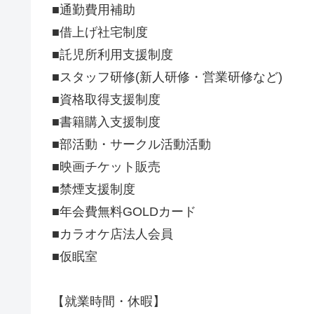
■通勤費用補助
■借上げ社宅制度
■託児所利用支援制度
■スタッフ研修(新人研修・営業研修など)
■資格取得支援制度
■書籍購入支援制度
■部活動・サークル活動活動
■映画チケット販売
■禁煙支援制度
■年会費無料GOLDカード
■カラオケ店法人会員
■仮眠室
【就業時間・休暇】