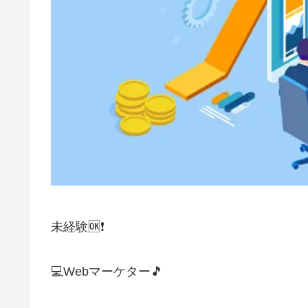
未経験🆗❗
💻️Webマーケター🎵