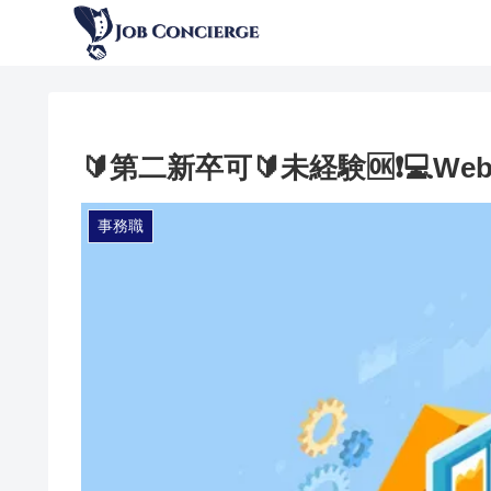
🔰第二新卒可🔰未経験🆗❗💻️W
事務職