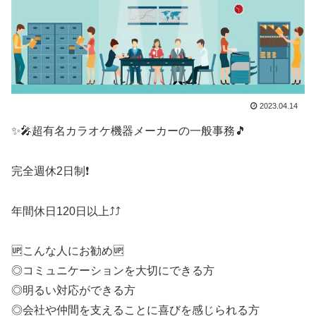
2023.04.14
✨️🎤超有名カラオケ機器メーカーの一般事務🎵
完全週休2日制❗
年間休日120日以上⤴️⤴️
🆙こんな人にお勧め🆙
◎コミュニケーションを大切にできる方
◎明るい対応ができる方
◎会社や仲間を支えることに喜びを感じられる方