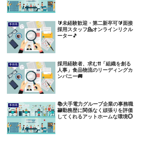
🔰未経験歓迎・第二新卒可🔰面接
事務職
採用スタッフ💁オンラインリクル
ーター🎵
採用経験者、求む❗❗「組織を創る
事務職
人事」食品物流のリーディングカ
ンパニー🚚
📚大手電力グループ企業の事務職
事務職
🗃️勤務歴に関係なく頑張りを評価
してくれるアットホームな環境💮