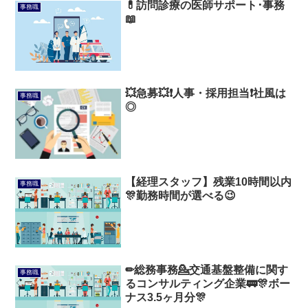
💊訪問診療の医師サポート･事務
事務職
📖
💥急募💥❗人事・採用担当❗社風は
事務職
◎
【経理スタッフ】残業10時間以内
事務職
🎊勤務時間が選べる😉
✏総務事務💁交通基盤整備に関す
事務職
るコンサルティング企業🚃🎊ボー
ナス3.5ヶ月分🎊