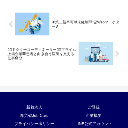
🔰第二新卒可🔰未経験🆗❗💻️Webマーケタ
ー🎵
👩‍⚕️ドクターコーディネーター👨‍⚕️プライム
上場企業🏢患者と向き合う医師を支える
仕事🏥💞
新着求人
ご登録
厚労省Job Card
企業概要
プライバシーポリシー
LINE公式アカウント