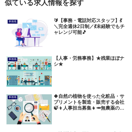
似ている求人情報を探す
🔰【事務・電話対応スタッフ】💃
事務職
＼完全週休2日制／💃未経験でもチ
ャレンジ可能🎵
【人事・労務事務】★残業ほぼナ
事務職
シ★
🍀自然の植物を使った化粧品・サ
事務職
プリメントを製造・販売する会社
🍃👦人事担当募集👧🥕無農薬の野
菜配布🍆